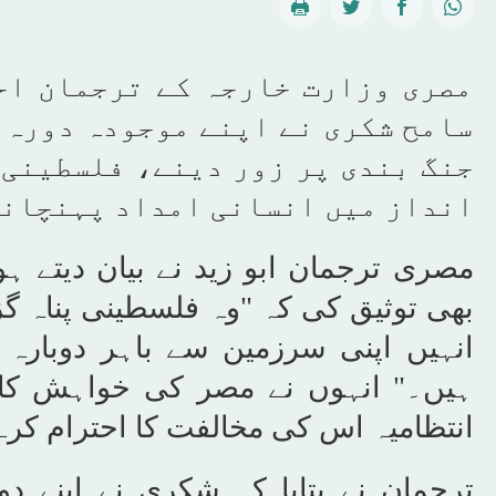
مصری وزارت خارجہ کے ترجمان اح
سامح شکری نے اپنے موجودہ دورہ 
جنگ بندی پر زور دینے، فلسطینی 
انداز میں انسانی امداد پہنچانے
مصری ترجمان ابو زید نے بیان دیتے 
بھی توثیق کی کہ "وہ فلسطینی پناہ گزی
انہیں اپنی سرزمین سے باہر دوبارہ 
ہیں۔" انہوں نے مصر کی خواہش کا ب
انتظامیہ اس کی مخالفت کا احترام کرے
ترجمان نے بتایا کہ شکری نے اپنے د