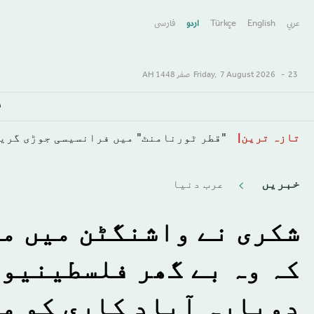
عربي
English
Türkçe
اردو
فارسى
23 صفر 1448 AH
-
7 August 2026
Friday,
س
Skip
تازہ ترین
"قطر ٹورنامنٹ" میں فرانسیسی جوڑی گرینیئر اور مولر 16وی
to
main
خبريں
عرب دنیا
content
شکری نے واشنگٹن میں مص
کہ وہ بے گھر فلسطینیوں
دوبارہ آباد کاری کو م