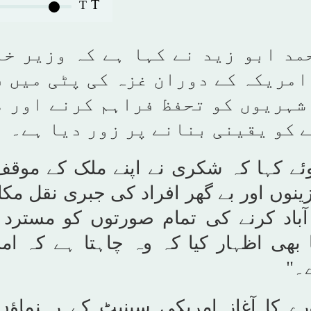
T
T
مد ابو زید نے کہا ہے کہ وزیر خا
امریکہ کے دوران غزہ کی پٹی میں 
شہریوں کو تحفظ فراہم کرنے اور 
 کو یقینی بنانے پر زور دیا ہے۔
ہوئے کہا کہ شکری نے اپنے ملک کے موق
نوں اور بے گھر افراد کی جبری نقل مکان
آباد کرنے کی تمام صورتوں کو مسترد 
ھی اظہار کیا کہ وہ چاہتا ہے کہ ام
۔"
ورے کا آغاز امریکی سینیٹ کے رہنماؤ