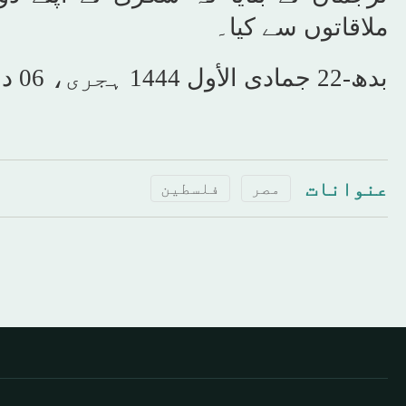
ملاقاتوں سے کیا۔
بدھ-22 جمادى الأول 1444 ہجری، 06 دسمبر 2023، شمارہ نمبر[16444]
عنوانات
مصر
فلسطين