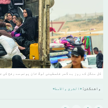
کل منگل کے روز بے گھر فلسطینی لوگ خان یونس سے رفح کی جا
واشنگٹن:
«الشرق والاسط»