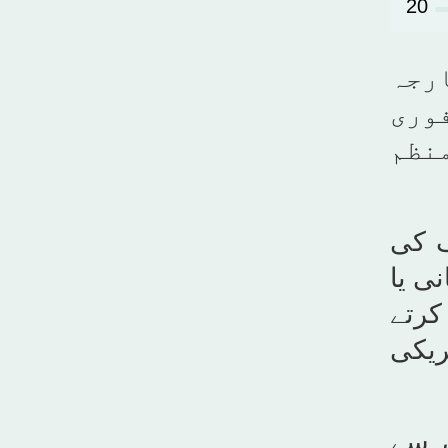
20
رجہ
فوری
منظم
ف کی
ی یا
کرتے
ریکی
ں سے