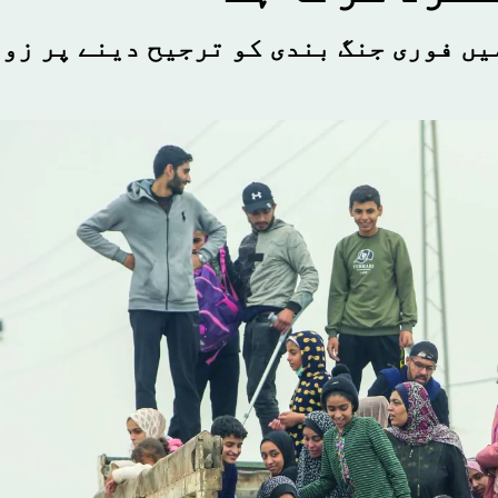
یں فوری جنگ بندی کو ترجیح دینے پر زو