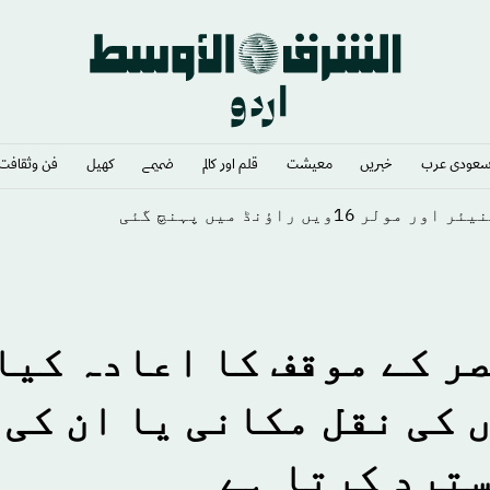
عودى عرب
خبريں
معيشت
قلم اور كالم
ضميمے
كهيل
فن وثقافت
ں راؤنڈ میں پہنچ گئی
ر کے موقف کا اعادہ کیا
 کی نقل مکانی یا ان کی
سترد کرتا ہے