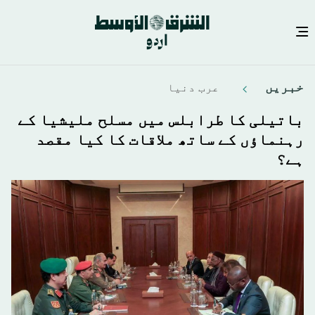
Skip
خبريں
عرب دنیا
to
main
باتیلی کا طرابلس میں مسلح ملیشیا کے
content
رہنماؤں کے ساتھ ملاقات کا کیا مقصد
ہے؟