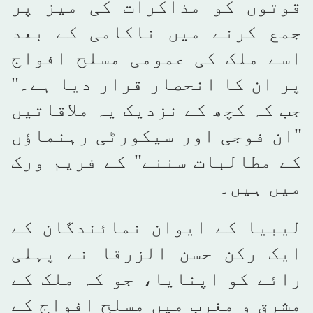
قوتوں کو مذاکرات کی میز پر
جمع کرنے میں ناکامی کے بعد
اسے ملک کی عمومی مسلح افواج
پر ان کا انحصار قرار دیا ہے۔"
جب کہ کچھ کے نزدیک یہ ملاقاتیں
"ان فوجی اور سیکورٹی رہنماؤں
کے مطالبات سننے" کے فریم ورک
میں ہیں۔
لیبیا کے ایوان نمائندگان کے
ایک رکن حسن الزرقا نے پہلی
رائے کو اپنایا، جو کہ ملک کے
مشرق و مغرب میں مسلح افواج کے