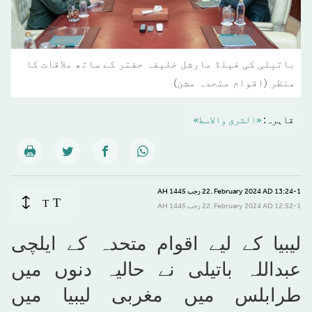
باتیلی کی فیلڈ مارشل خلیفہ حفتر کے ساتھ ملاقات کا
منظر (اقوام متحدہ مشن)
قاہرہ:
«الشرق والاسط»
13:24-1 February 2024 AD ـ 22 رجب 1445 AH
T
T
12:52-1 February 2024 AD ـ 22 رجب 1445 AH
لیبیا کے لیے اقوام متحدہ کے ایلچی
عبداللہ باتیلی نے حالیہ دنوں میں
طرابلس میں مغربی لیبیا میں