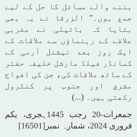
بننے والے مسائل کا حل کے لیے
جمع ہوں۔" الزرقا نے یہ بھی
بتایا کہ باتیلی نے مغربی
علاقے کے رہنماؤں سے ملاقات کے
ایک روز بعد نیشنل آرمی کے
کمانڈر فیلڈ مارشل خلیفہ حفتر
کے ساتھ ملاقات کی، جن کی افواج
مشرق اور جنوب پر کنٹرول
رکھتی ہیں۔ (...)
جمعرات-20 رجب 1445ہجری، یکم
فروری 2024، شمارہ نمبر[16501]