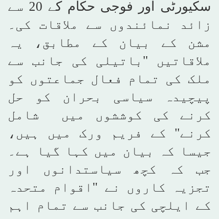
سکیورٹی اور فوجی حکام کے 20 سے
زائد نمائندوں سے ملاقات کی۔
مشن کے بیان کے مطابق، یہ
ملاقاتیں "باتیلی کی جانب سے
ملک کی تمام فعال جماعتوں کو
پیچیدہ سیاسی بحران کو حل
کرنے کی کوششوں میں شامل
کرنے" کے فریم ورک میں ہیں،
جیسا کہ بیان میں کہا گیا ہے۔
جب کہ کچھ سیاستدانوں اور
تجزیہ کاروں نے "اقوام متحدہ
کے ایلچی کی جانب سے تمام اہم