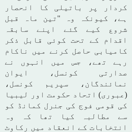
کردار پر باتیلی کا انحصار
ہے، کیونکہ وہ "تین ماہ قبل
شروع کیے گئے اپنے سابقہ
اقدام کے تحت کوئی قابل ذکر
کامیابی حاصل کرنے میں ناکام
رہے تھے، جس میں انہوں نے
صدارتی کونسل، ایوان
نمائندگان، سپریم کونسل،
(عبوری) اتحاد حکومت اور لیبیا
کی قومی فوج کی جنرل کمانڈ کو
سے مطالبہ کیا تھا کہ وہ
انتخابات کے انعقاد میں رکاوٹ