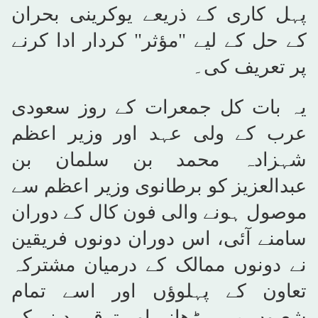
پہل کاری کے ذریعے یوکرینی بحران
کے حل کے لیے "مؤثر" کردار ادا کرنے
پر تعریف کی۔
یہ بات کل جمعرات کے روز سعودی
عرب کے ولی عہد اور وزیر اعظم
شہزادہ محمد بن سلمان بن
عبدالعزیز کو برطانوی وزیر اعظم سے
موصول ہونے والی فون کال کے دوران
سامنے آئی، اس دوران دونوں فریقین
نے دونوں ممالک کے درمیان مشترکہ
تعاون کے پہلوؤں اور اسے تمام
شعبوں میں بڑھانے اور ترقی دینے کے