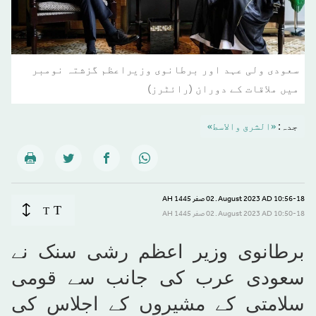
سعودی ولی عہد اور برطانوی وزیراعظم گزشتہ نومبر
میں ملاقات کے دوران (رائٹرز)
جدہ:
«الشرق والاسط»
10:56-18 August 2023 AD ـ 02 صفر 1445 AH
T
T
10:50-18 August 2023 AD ـ 02 صفر 1445 AH
برطانوی وزیر اعظم رشی سنک نے
سعودی عرب کی جانب سے قومی
سلامتی کے مشیروں کے اجلاس کی