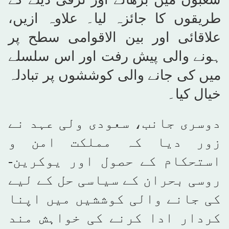
طریقوں کا جائزہ لیا۔ علاوہ ازیں،
علاقائی اور بین الاقوامی سطح پر
ہونے والی پیش رفت اور اس سلسلے
میں کی جانے والی کوششوں پر تبادلہ
خیال کیا۔
دوسری جانب، سعودی ولی عہد نے
زور دیا کہ مملکت امن و
استحکام کے حصول اور یوکرین-
روسی بحران کے سیاسی حل کے لیے
کی جانے والی کوششیں میں اپنا
کردار ادا کرنے کی خواہش مند