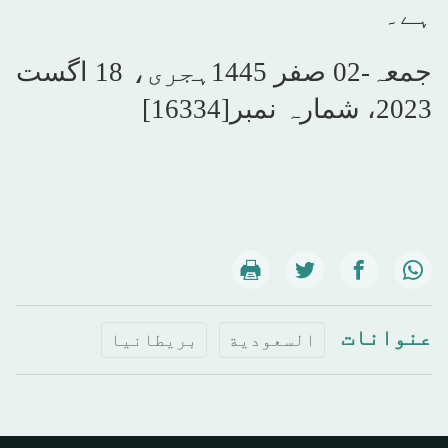
ہے۔
جمعہ-02 صفر 1445ہجری، 18 اگست
2023، شمارہ نمبر[16334]
عنوانات
السعودية
بريطانيا