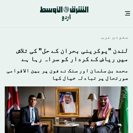
Skip
سعودى عرب
to
main
لندن "یوکرینی بحران کے حل" کی تلاش
content
میں ریاض کے کردار کو سراہ رہا ہے
محمد بن سلمان اور سنک نے فون پر بین الاقوامی
صورتحال پر تبادلہ خیال کیا