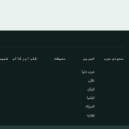
سعودى عرب
خبريں
معيشت
قلم اور كالم
ضميم
عرب دنیا
عالمى
ایران
ايشيا
امريكہ
يورپ