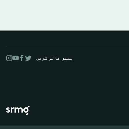
ہمیں فالو کریں