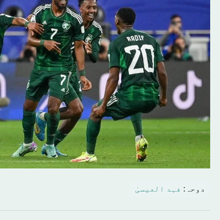
دوحہ:
فہد العیسیٰ