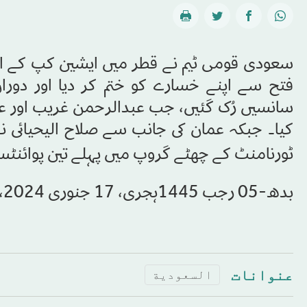
فتح سے اپنے خسارے کو ختم کر دیا اور دورا
سانسیں رُک گئیں، جب عبدالرحمن غریب اور علی
کیا۔ جبکہ عمان کی جانب سے صلاح الیحیائی نے
ٹورنامنٹ کے چھٹے گروپ میں پہلے تین پوائنٹ
بدھ-05 رجب 1445ہجری، 17 جنوری 2024، شمارہ نمبر[16486]
عنوانات
السعودية