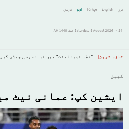
عربي
English
Türkçe
اردو
فارسى
24 صفر 1448 AH
-
8 August 2026
Saturday,
س
Skip
تازہ ترین
"قطر ٹورنامنٹ" میں فرانسیسی جوڑی گرینیئر اور مولر 16وی
to
main
كهيل
content
ایشین کپ: عمانی نیٹ می