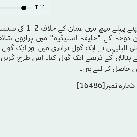
T
T
سعودی قومی ٹیم نے قطر میں ایشین کپ کے اپنے پہلے میچ
ن دوحہ کے "خلیفہ اسٹیڈیم" میں ہزاروں شائق
 البلیہی نے ایک گول برابری میں اور ایک گول ف
 پنالٹی کے ذریعے ایک گول کیا۔ اس طرح گرین ٹ
س حاصل کر لیے ہیں۔