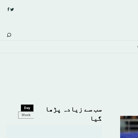
سب سے زیادہ پڑھا
Day
Week
گیا