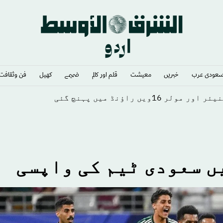
عودى عرب
خبريں
معيشت
قلم اور كالم
ضميمے
كهيل
فن وثقافت
ں راؤنڈ میں پہنچ گئی
ں سعودی ٹیم کی واپسی