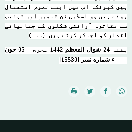
ہیں کیونکہ اس میں ایسے نصوص استعمال
ہوئے ہیں جو اسلامی فن تعمیر اور تہذیب
سے متاثرہ آرائشی شکلوں کے جمالیاتی
اقدار کو اجاگر کرتے ہیں۔(۔۔۔)
ہفتہ 24 شوال المعظم 1442 ہجرى – 05 جون
2021ء شماره نمبر [15530]