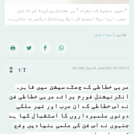
"نجیب محفوظ کے مقولہ" پر مشتمل پولینڈ کی خاتون
مصور ایزابیلا اوچمن کی ایک پینٹنگ دیکھی جا سکتی ہے
قاہرہ:
عصام فضل
T
19:01-6 June 2021 AD ـ 26 شوال 1442 AH
T
عربی خطاطی کے چھٹے سیشن میں قاہرہ
انٹرنیشنل فورم برائے عربی خطاطی فن
نے اس خطاطی کے ان عرب اور غیر ملکی
دونوں علمبرداروں کا استقبال کیا ہے
جنہوں نے اس فن کی علمی بنیادیں وضع