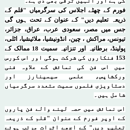
کی ہے اور انہیں ترقی بھی دی ہے۔
فورم کے چھٹے اجلاس کی سرگرمیاں "قلم کے
ذریعہ تعلیم دیں" کے عنوان کے تحت ہوں گی
جس میں مصر، سعودی عرب، عراق، جزائر،
تیونس، مراکش ، چین، انڈونیشیا، ملائیشیا، اٹلی،
پولینڈ، برطانیہ اور تنزانیہ سمیت 18 ممالک کے
153 فنکاروں کی شرکت ہوگی اور اس کورس
میں اس فن کی نمائش کے علاوہ فنی
ورکشاپس، علمی سیمینارز اور
دستاویزی فلموں سمیت متعدد سرگرمیاں
شامل ہیں۔
اس نمائش میں حصہ لینے والے فن پاروں
کے اوپر فورم کے عنوان "قلم کے ذریعہ
تعلیم دیں" کے اچھے اثرات مرتب ہوئے