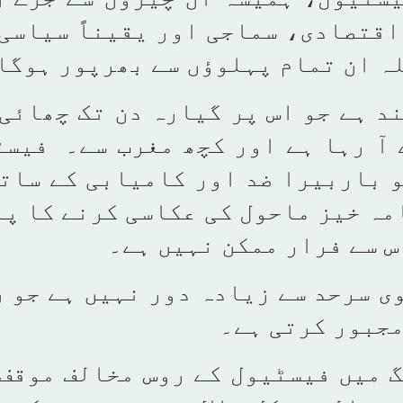
اقتصادی، سماجی اور یقیناً سیاسی
لہ ان تمام پہلوؤں سے بھرپور ہوگا
د ہے جو اس پر گیارہ دن تک چھائی
 آ رہا ہے اور کچھ مغرب سے۔ فیس
 باربیرا ضد اور کامیابی کے سات
مہ خیز ماحول کی عکاسی کرنے کا پ
س سے فرار ممکن نہیں ہے۔
ی سرحد سے زیادہ دور نہیں ہے جو 
مجبور کرتی ہے۔
گ میں فیسٹیول کے روس مخالف موقف