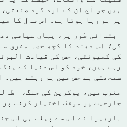
ہیں جو آج ان کے ارد گرد صنعتی، 
پر ہو رہا ہوتا ہے۔ اس سال کا می
ابتدائی طور پر، یہاں سیاسی دھن
گی؛ اس دھند کا کچھ حصہ مشرق سے
کی کمیونٹی، جس کی قیادت البرٹو
رہے ہیں، خود کو اس دنیا کے ہنگا
سمجھتی ہے جس میں ہم رہتے ہیں۔ ا
مغرب میں، یوکرین کی جنگ، اطالو
جارحیت پر موقف اختیار کرنے پر 
باربیرا نے اس سے پہلے ہی اس جن