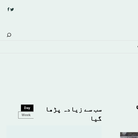
سب سے زیادہ پڑھا
Day
Week
گیا