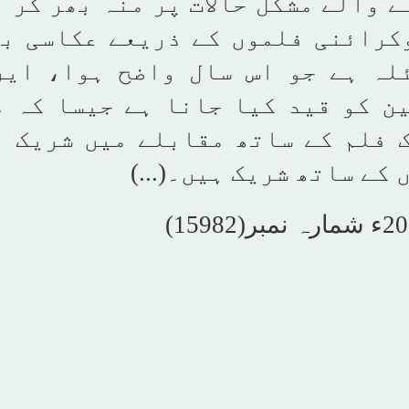
 والے مشکل حالات پر منہ بھر کر ا
کرائنی فلموں کے ذریعے عکاسی بھ
لہ ہے جو اس سال واضح ہوا، ایر
ن کو قید کیا جانا ہے جیسا کہ م
 فلم کے ساتھ مقابلے میں شریک ہ
کے ساتھ شریک ہیں۔(...)
(
15982
)