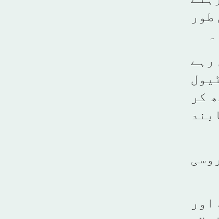
 طور
۔
 رہے
ٹیول
ھ کر
ابند
روسی
 اور