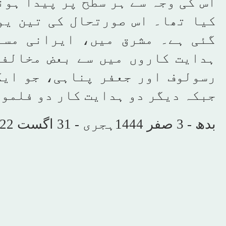
اس کی وجہ سے ہر سطح پر پیدا ہونے
کیا تھا۔ اس صورتحال کی تین یو
گئی ہے۔ مشرق میں، ایرانی مسئ
ہدایت کاروں میں سے بعض مخالفی
رسولوف اور جعفر پناہی، جو ایک
جبکہ دیگر دو ہدایت کار دو فلموں 
بدھ - 3 صفر 1444ہجری - 31 اگست 2022ء شمارہ نمبر