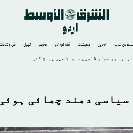
عودى عرب
خبريں
معيشت
قلم اور كالم
ضميمے
كهيل
فن وثقافت
ں راؤنڈ میں پہنچ گئی
 سیاسی دھند چھائی ہوئی