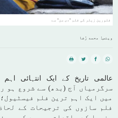
فلورین زیلر کی فلم "دی سن" سے
وینس: محمد رُضا
سرگرمیاں آج (بدھ) سے شروع ہو ر
میں ایک اہم ترین فلم فیسٹیول؛ 
فلم سازوں کی ترجیحات کے لحاظ
سنیما کے واقعات، جیسے کہ یہ ف