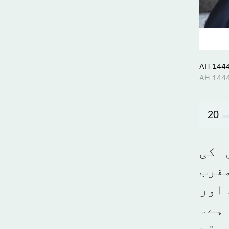
20
"فیسٹیول کی
مغرب
 اور
ہے۔
ہتے