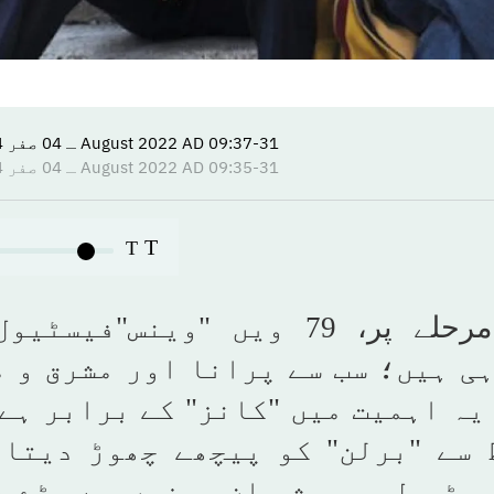
09:37-31 August 2022 AD ـ 04 صفر 1444 AH
09:35-31 August 2022 AD ـ 04 صفر 1444 AH
T
T
عالمی تاریخ کے ایک انتہائی اہم مرحلے پر، 79 ویں "وینس
ہی ہیں؛ سب سے پرانا اور مشرق و 
یہ اہمیت میں "کانز" کے برابر ہے
 سے "برلن" کو پیچھے چھوڑ دیتا 
یسٹیول، ہمیشہ ان چیزوں سے جڑے ر