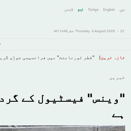
عربي
English
Türkçe
اردو
فارسى
22 صفر 1448 AH
-
6 August 2026
Thursday,
س
Skip
تازہ ترین
"قطر ٹورنامنٹ" میں فرانسیسی جوڑی گرینیئر اور مولر 16وی
to
main
خبريں
content
"وینس" فیسٹیول کے گرد
ہے