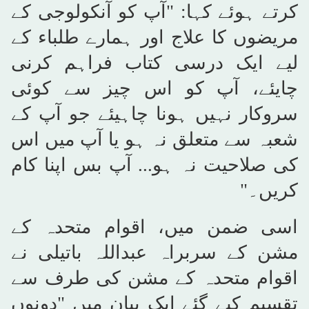
کرتے ہوئے کہا: "آپ کو آنکولوجی کے
مریضوں کا علاج اور ہمارے طلباء کے
لیے ایک درسی کتاب فراہم کرنی
چایئے، آپ کو اس چیز سے کوئی
سروکار نہیں ہونا چاہیئے جو آپ کے
شعبہ سے متعلق نہ ہو یا آپ میں اس
کی صلاحیت نہ ہو... آپ بس اپنا کام
کریں۔"
اسی ضمن میں، اقوام متحدہ کے
مشن کے سربراہ عبداللہ باتیلی نے
اقوام متحدہ کے مشن کی طرف سے
تقسیم کیے گئے ایک بیان میں "دونوں