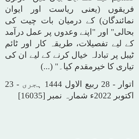
فریقوں (یعنی ریاست اور ایوان
نمائندگان) کے درمیان بات چیت کی
بحالی" اور "اپنے وعدوں پر عمل درآمد
کے لیے تفصیلات، طریقہ کار اور ٹائم
ٹیبل پر تبادلہ خیال کرنے کے لیے ان کی
تیاری کا خیرمقدم کیا۔" (...)
اتوار - 28 ربیع الاول 1444 ہجری - 23
اکتوبر 2022ء شمارہ نمبر [16035]