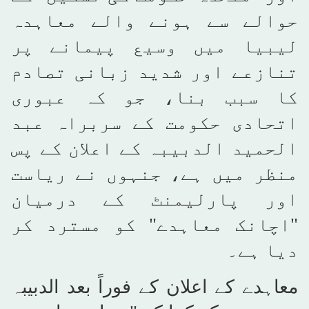
حوالے سے ہونے والے معاہدہ
لیبیا میں وسیع پیمانے پر
تنازعے اور شدید زبانی تصادم
کا سبب بنا، جو کہ عبوری
اتحادی حکومت کے سربراہ عبد
الحمید الدبیبہ کے اعلان کے پس
منظر میں ہے، جنہوں نے ریاست
اور پارلیمنٹ کے درمیان
"اچانک معاہدے" کو مسترد کر
دیا ہے۔
معاہدے کے اعلان کے فوراً بعد الدبیبہ