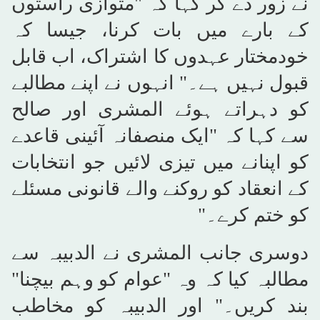
نے زور دے کر کہا کہ "متوازی راستوں
کے بارے میں بات کرنا، جیسا کہ
خودمختار عہدوں کا اشتراک، اب قابل
قبول نہیں ہے۔" انہوں نے اپنے مطالبے
کو دہراتے ہوئے المشری اور صالح
سے کہا کہ "ایک منصفانہ آئینی قاعدے
کو اپنانے میں تیزی لائیں جو انتخابات
کے انعقاد کو روکنے والے قانونی مسئلے
کو ختم کرے۔"
دوسری جانب المشری نے الدبیبہ سے
مطالبہ کیا کہ وہ "عوام کو وہم بیچنا"
بند کریں۔" اور الدبیبہ کو مخاطب