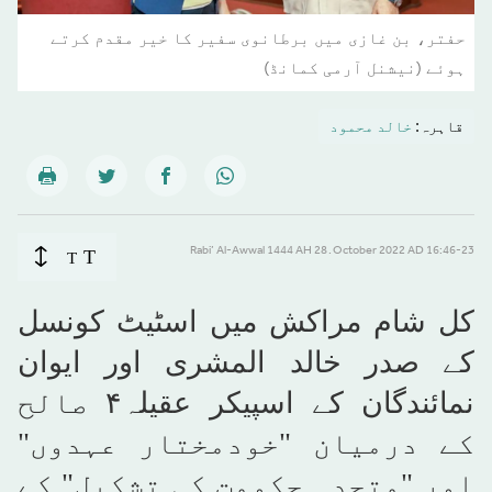
حفتر، بن غازی میں برطانوی سفیر کا خیر مقدم کرتے
ہوئے (نیشنل آرمی کمانڈ)
قاہرہ:
خالد محمود
T
16:46-23 October 2022 AD ـ 28 Rabi’ Al-Awwal 1444 AH
T
کل شام مراکش میں اسٹیٹ کونسل
کے صدر خالد المشری اور ایوان
نمائندگان کے اسپیکر عقیلہ
۴
صالح
کے درمیان "خودمختار عہدوں"
اور "متحدہ حکومت کی تشکیل" کے