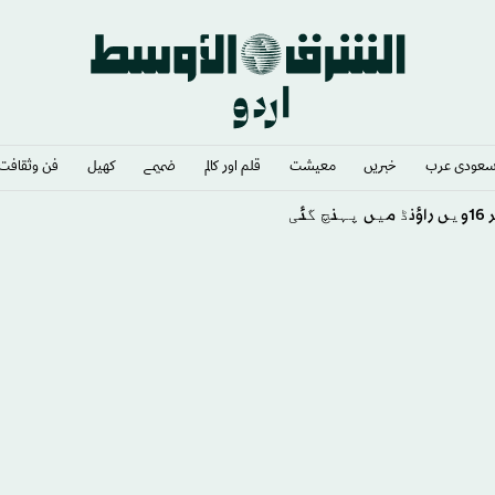
عودى عرب
خبريں
معيشت
قلم اور كالم
ضميمے
كهيل
فن وثقافت
ی