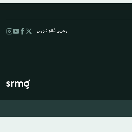
ہمیں فالو کریں