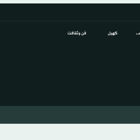
ے
كهيل
فن وثقافت