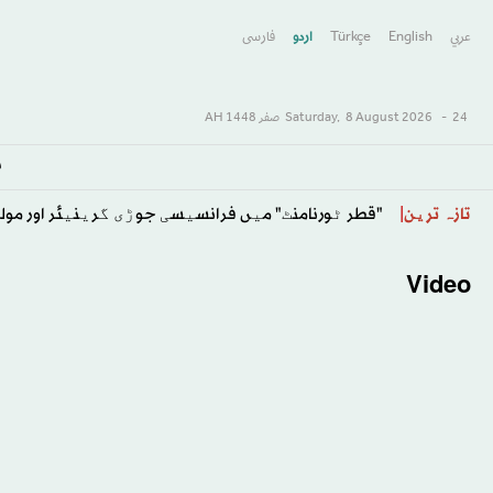
عربي
English
Türkçe
اردو
فارسى
24 صفر 1448 AH
-
8 August 2026
Saturday,
س
"قطر ٹورنامنٹ" میں فرانسیسی جوڑی گرینیئر اور مولر 16ویں راؤنڈ میں پہنچ گئ
تازہ ترین
Video