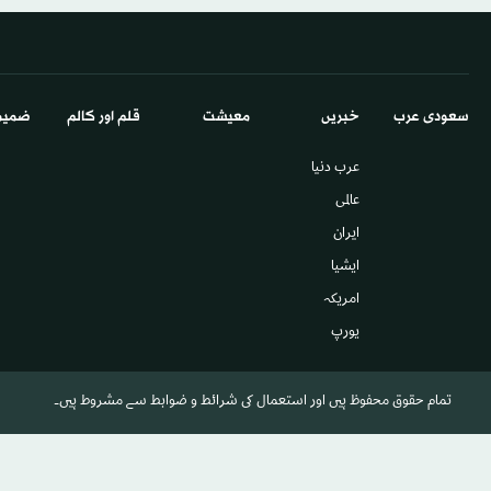
سعودى عرب
خبريں
معيشت
قلم اور كالم
ضميم
عرب دنیا
عالمى
ایران
ايشيا
امريكہ
يورپ
تمام حقوق محفوظ ہیں اور استعمال کی شرائط و ضوابط سے مشروط ہیں۔