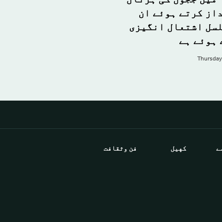
از کرتے ہوئے ان
لسل اشتعال انگیزی
 ہوئے ہے
Thursday
ے
كهيل
فن وثقافت