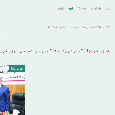
عربي
English
Türkçe
اردو
فارسى
22 صفر 1448 AH
-
6 August 2026
Thursday,
س
Skip
تازہ ترین
"قطر ٹورنامنٹ" میں فرانسیسی جوڑی گرینیئر اور مولر 16وی
to
main
content
عرب دنیا