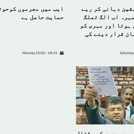
قین دہانی کر ریے
ایب میں مجرموں کوحوث
ہرہ اب الگ تھلگ
حمایت حاصل ہے
ہوتا اور مہری کو
ان قرار دینے کی
Monday 29/05 - 08:45
Saturday
 میں ججوں کی ہڑتال