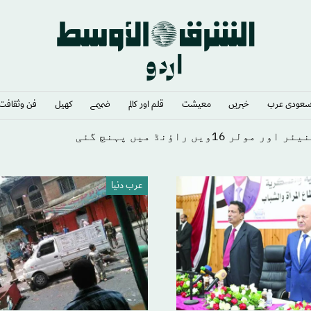
عودى عرب
خبريں
معيشت
قلم اور كالم
ضميمے
كهيل
فن وثقافت
ں راؤنڈ میں پہنچ گئی
عرب دنیا