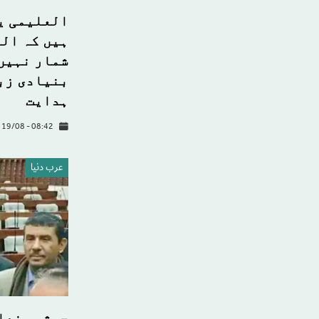
العلیمی ی
ہیں کہ الم
شمار نہیں 
بنیادی زب
ہدایت
 19/08 - 08:42
عرب دنیا
حوثی صنعا