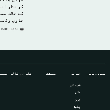
کو نظر اند
کے خلاف مس
جاری رکھے
 15/09 - 08:50
سعودى عرب
خبريں
معيشت
قلم اور كالم
ضميم
عرب دنیا
عالمى
ایران
ايشيا