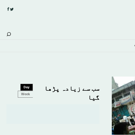
سب سے زیادہ پڑھا
Day
Week
گیا