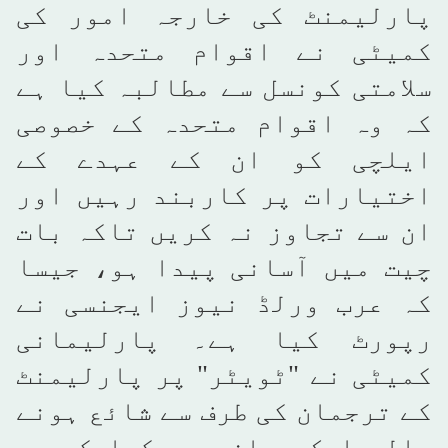
پارلیمنٹ کی خارجہ امور کی
کمیٹی نے اقوام متحدہ اور
سلامتی کونسل سے مطالبہ کیا ہے
کہ وہ اقوام متحدہ کے خصوصی
ایلچی کو ان کے عہدے کے
اختیارات پر کاربند رہیں اور
ان سے تجاوز نہ کریں تاکہ بات
چیت میں آسانی پیدا ہو، جیسا
کہ عرب ورلڈ نیوز ایجنسی نے
رپورٹ کیا ہے۔ پارلیمانی
کمیٹی نے "ٹویٹر" پر پارلیمنٹ
کے ترجمان کی طرف سے شائع ہونے
والے ایک بیان میں کہا کہ وہ