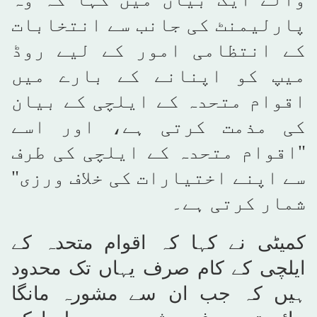
پارلیمنٹ کی جانب سے انتخابات
کے انتظامی امور کے لیے روڈ
میپ کو اپنانے کے بارے میں
اقوام متحدہ کے ایلچی کے بیان
کی مذمت کرتی ہے، اور اسے
"اقوام متحدہ کے ایلچی کی طرف
سے اپنے اختیارات کی خلاف ورزی"
شمار کرتی ہے۔
کمیٹی نے کہا کہ اقوام متحدہ کے
ایلچی کے کام صرف یہاں تک محدود
ہیں کہ جب ان سے مشورہ مانگا