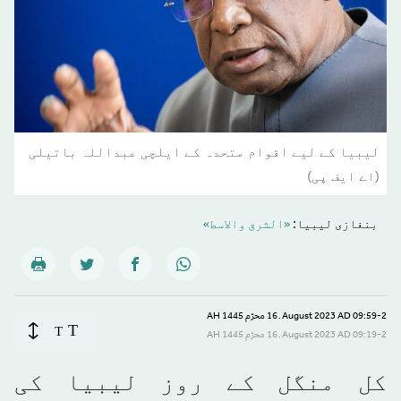
لیبیا کے لیے اقوام متحدہ کے ایلچی عبداللہ باتیلی
(اے ایف پی)
بنغازی لیبیا:
«الشرق والاسط»
09:59-2 August 2023 AD ـ 16 محرّم 1445 AH
T
T
09:19-2 August 2023 AD ـ 16 محرّم 1445 AH
کل منگل کے روز لیبیا کی