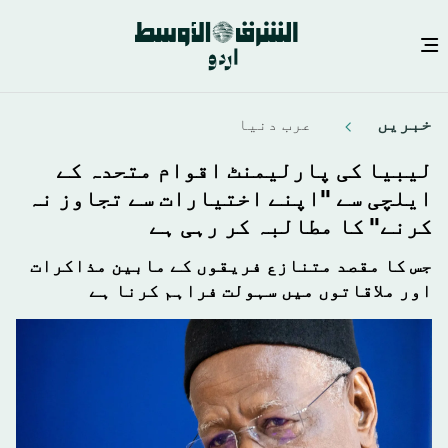
Skip
خبريں
عرب دنیا
to
main
لیبیا کی پارلیمنٹ اقوام متحدہ کے
content
ایلچی سے "اپنے اختیارات سے تجاوز نہ
کرنے" کا مطالبہ کر رہی ہے
جس کا مقصد متنازع فریقوں کے مابین مذاکرات
اور ملاقاتوں میں سہولت فراہم کرنا ہے