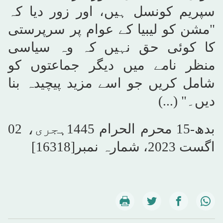
سپریم کونسل ہیں، اور زور دیا کہ
"مشن کو لیبیا کے عوام پر سرپرستی
کا کوئی حق نہیں کہ وہ سیاسی
منظر نامے میں دیگر جماعتوں کو
شامل کریں جو اسے مزید پیچیدہ بنا
دیں۔"
(...)
بدھ-15 محرم الحرام 1445ہجری، 02
اگست 2023، شمارہ نمبر[16318]