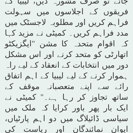
جائے تو صرف مشورہ دیں، لیبیا کے
فریقوں کے اجلاسوں میں سہولت
فراہم کریں اور مطلوبہ لاجسٹک میں
مدد فراہم کریں۔ کمیٹی نے مزید کہا
کہ اقوام متحدہ کا مشن "ایگزیکٹو
اتھارٹی کو متحد کرنے اور اس مشکل
دور میں انتخابات کے انعقاد کے لیے راہ
ہموار کرنے کے لیے لیبیا کے اہم اتفاق
رائے سے اپنے متعصبانہ موقف کے
ساتھ تجاوز کر رہا ہے۔" کمیٹی نے
ایک بار پھر باور کرایا کہ ملک میں
سیاسی ڈائیلاگ میں دو اہم پارٹیاں،
ایوان نمائندگان اور ریاست کی