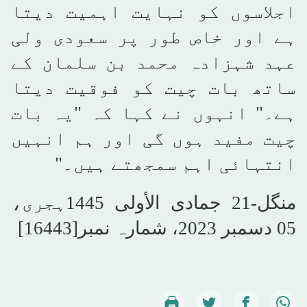
اجلاسوں کو نہایت اہمیت دیتا
ہے اور خاص طور پر سعودی ولی
عہد شہزادہ محمد بن سلمان کے
ساتھ بات چیت کو فوقیت دیتا
ہے۔" انہوں نے کہا کہ "یہ بات
چیت مفید ہوں گی اور ہم انہیں
انتہائی اہم سمجھتے ہیں۔"
منگل-21 جمادى الأولى 1445ہجری،
05 دسمبر 2023، شمارہ نمبر[16443]