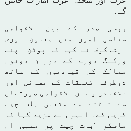
عرب اور متحدہ عرب امارات جائیں
گے۔
روسی صدر کے بین الاقوامی
سیاسی امور میں معاون یوری
اوشاکوف نے کہا کہ پوٹن اپنے
ورکنگ دورے کے دوران دونوں
ممالک کی قیادتوں کے ساتھ
دوطرفہ تعلقات کے مسائل اور
علاقائی و بین الاقوامی صورتحال
سے نمٹنے سے متعلق بات چیت
کریں گے۔ انہوں نے مزید کہا کہ
ماسکو "بات چیت پر منبی ان