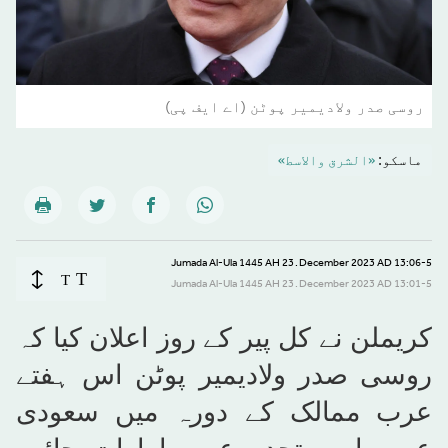
روسی صدر ولادیمیر پوٹن (اے ایف پی)
ماسکو:
«الشرق والاسط»
13:06-5 December 2023 AD ـ 23 Jumada Al-Ula 1445 AH
T
T
13:01-5 December 2023 AD ـ 23 Jumada Al-Ula 1445 AH
کریملن نے کل پیر کے روز اعلان کیا کہ
روسی صدر ولادیمیر پوٹن اس ہفتے
عرب ممالک کے دورہ میں سعودی