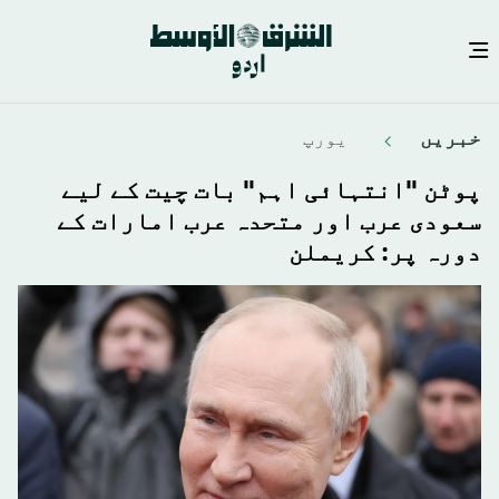
Skip
خبريں
يورپ
to
main
پوٹن "انتہائی اہم" بات چیت کے لیے
content
سعودی عرب اور متحدہ عرب امارات کے
دورہ پر: کریملن