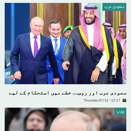
سعودى عرب
سعودی عرب اور روس... خطے میں استحکام کے لیے
Thursday 07/12 - 12:17
يورپ