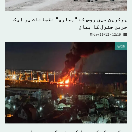
یوکرین میں روس کے "بھاری" نقصانات پر ایک
جرمن جنرل کا بیان
Friday 29/12 - 12:19
يورپ
یوکرین کا کریمیا کی بندرگاہ پر حملے میں