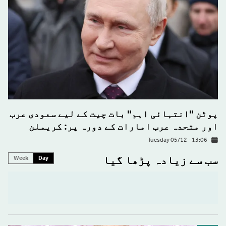
پوٹن "انتہائی اہم" بات چیت کے لیے سعودی عرب
اور متحدہ عرب امارات کے دورہ پر: کریملن
Tuesday 05/12 - 13:06
سب سے زیادہ پڑھا گیا
Week
Day