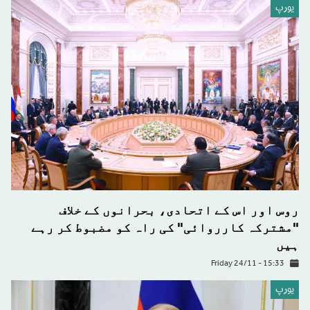
يورپ
روس اور اس کے اتحادی، بحرانوں کے خلاف
"مشترکہ کارروائی" کی راہ کو مضبوط کر رہے
ہیں
Friday 24/11 - 15:33
يورپ