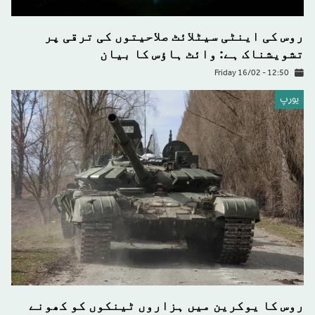
روس کی اینٹی سیٹلائٹ صلاحیتوں کی ترقی پر
تشویشناک ہے: وائٹ ہاؤس کا بیان
Friday 16/02 - 12:50
يورپ
روس کا یوکرین میں ہزاروں ٹینکوں کو کھونے