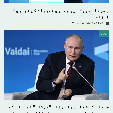
روس کا امریکہ پر جوہری تجربات کی تیاری کا
الزام
Thursday 16/11 - 07:46
يورپ
حادثے کا شکار ہونے والے "ویگنر" کمانڈر کے