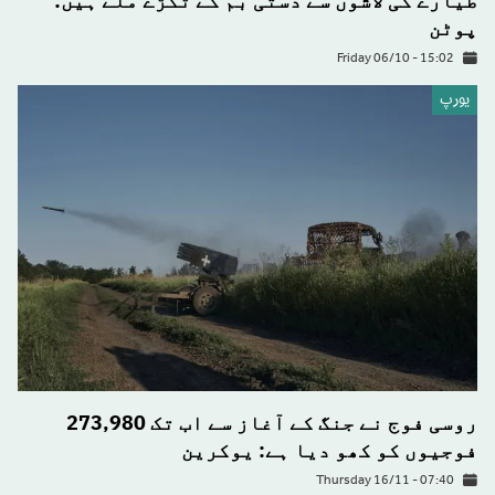
طیارے کی لاشوں سے دستی بم کے ٹکڑے ملے ہیں:
پوٹن
Friday 06/10 - 15:02
يورپ
روسی فوج نے جنگ کے آغاز سے اب تک 273,980
فوجیوں کو کھو دیا ہے: یوکرین
Thursday 16/11 - 07:40