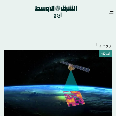
Skip
to
main
روسيا
content
امريكہ