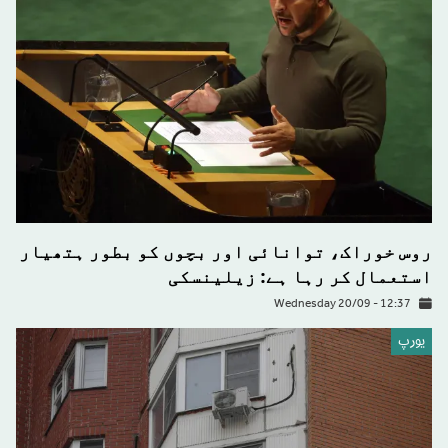
روس خوراک، توانائی اور بچوں کو بطور ہتھیار
استعمال کر رہا ہے: زیلینسکی
Wednesday 20/09 - 12:37
يورپ