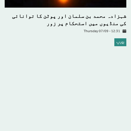
شہزادہ محمد بن سلمان اور پوٹن کا توانائی
کی منڈیوں میں استحکام پر زور
Thursday 07/09 - 12:31
يورپ
مغرب نے نازی ازم کو چھپانے کے لیے ایک یہودی