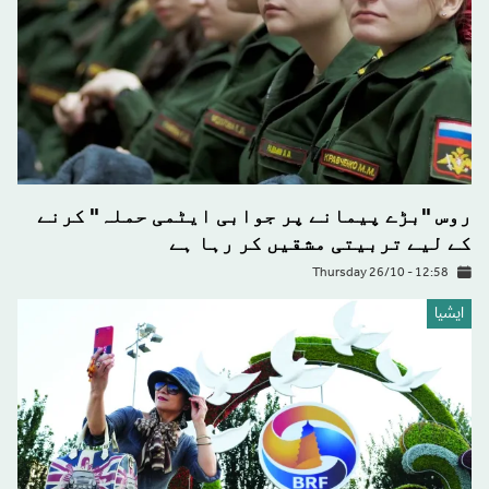
روس "بڑے پیمانے پر جوابی ایٹمی حملہ" کرنے
کے لیے تربیتی مشقیں کر رہا ہے
Thursday 26/10 - 12:58
ايشيا