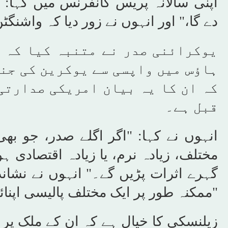
اپنی سالانہ پریس کانفرنس میں کہا: 
دے گا،" اور انہوں نے زور دیا کہ واشنگٹ
یوکرائنی صدر نے متنبہ کیا کہ 
ہاؤس میں واپسی سے یوکرین کی جنگ
کہ ان کا یہ بیان امریکی صدارتی
قبل ہے۔
انہوں نے کہا: "اگر اگلے صدر، جو ب
مختلف، زیادہ نرم، یا زیادہ اقتصادی 
گہرے اثرات پڑیں گے۔" انہوں نے نشان
"ممکنہ طور پر ایک مختلف پالیسی اپنائ
زیلنسکی کا خیال ہے کہ ان کے ملک پر 