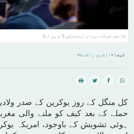
کانفرنس کے دوران زیلنسکی (ای پی اے)
کیف:
«الشرق والاسط»
کل منگل کے روز یوکرین کے صدر ولاد
حملے کے بعد کیف کو ملنے والی مغرب
ہوئی تشویش کے باوجود، امریکہ یوکری