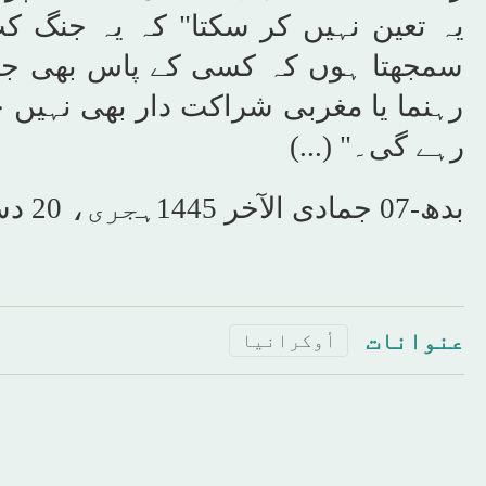
یہ تعین نہیں کر سکتا" کہ یہ جنگ
کب
سمجھتا ہوں کہ کسی کے پاس بھی جوا
رہنما یا مغربی شراکت دار بھی نہیں 
رہے گی۔" (...)
بدھ-07 جمادى الآخر 1445ہجری، 20 دسمبر 2023، شمارہ نمبر[16458]
عنوانات
أوكرانيا