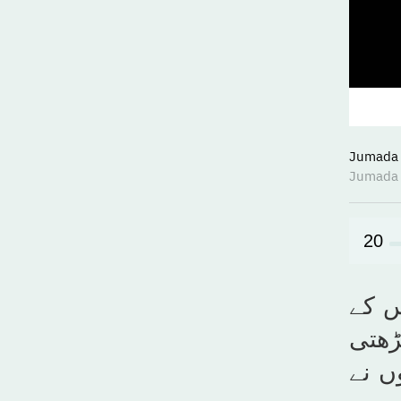
20
س کے
ڑھتی
ں نے