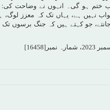
 ختم ہو گی۔ انہوں نے وضاحت کی: 
ب نہیں ہے، یہاں تک کہ معزز لوگ، ہ
جانتے، جو کہتے ہیں کہ جنگ برسوں تک 