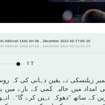
17:00-20 December 2023 AD ـ 08 Jumada Al-Alkhirah 1445 AH
16:42-20 December 2023 AD ـ 08 Jumada Al-Alkhirah 1445 AH
T
T
یمیر زیلنسکی نے یقین دہانی کی کہ رو
ی امداد میں حالیہ کمی کے بارے میں ب
ن کے ساتھ "دھوکہ نہیں کرے گا"۔ انہو