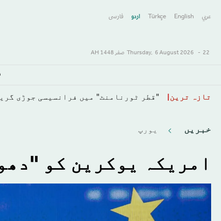
عربي
English
Türkçe
اردو
فارسى
22 صفر 1448 AH
-
6 August 2026
Thursday,
س
ہم نے یمن میں حوثیوں کے زیر کنٹرول علاقوں پر 5 حملے کیے ہیں: 
Skip
تازہ ترین
to
main
خبريں
يورپ
content
امریکہ یوکرین کو "دھو