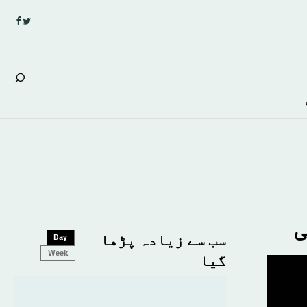
ی
سب سے زیادہ پڑھا
Day
Week
گیا