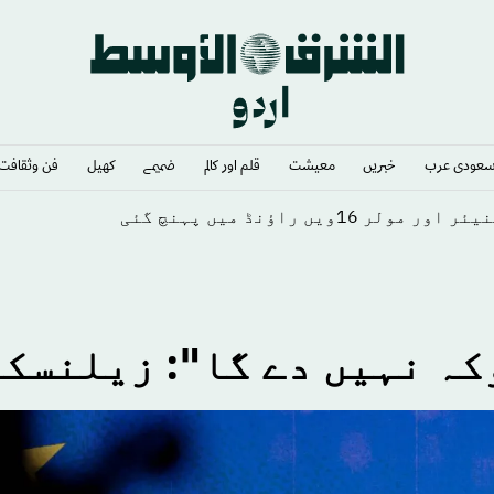
عودى عرب
خبريں
معيشت
قلم اور كالم
ضميمے
كهيل
فن وثقافت
امریکی فوج
کہ نہیں دے گا": زیلنسک