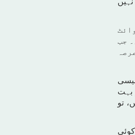
نہیں
ائٹ
۔ جب
عرصہ
لیسی
 بہت
، تو
کوئی