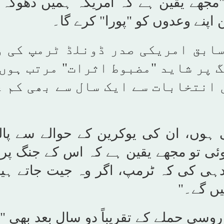
"مجھے یقین ہے کہ امریکہ ہمیں دھوکہ 
ن اپنے وعدوں کو "پورا" کرے گا۔
سابق امریکی صدر ڈونلڈ ٹرمپ کی و
 پر شاید "مضبوط اثرات" مرتب ہوں
 انتخابات سے ایک سال سے بھی کم 
ھی ہوں، ان کی یوکرین کے حوالے سے پا
ہوئی تو مجھے یقین ہے کہ اس کے جنگ پر
دہی کی کہ ٹرمپ، اگر وہ جیت جاتے ہیں
یں گے۔"
روسی حملے کے تقریباً دو سال بعد بھی "