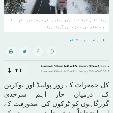
یوکرائنی ٹرک ڈرائیور یوکرین کی سرحد عبور کرنے کے
لیے قطار میں کھڑے ہیں (روئٹرز)
وارسو:
«الشرق والاسط»
12:30-5 January 2024 AD ـ 24 Jumada Al-Alkhirah 1445 AH
T
T
09:32-5 January 2024 AD ـ 24 Jumada Al-Alkhirah 1445 AH
کل جمعرات کے روز پولینڈ اور یوکرین
کے درمیان چار اہم سرحدی
گزرگاہوں کو ٹرکوں کی آمدورفت کے