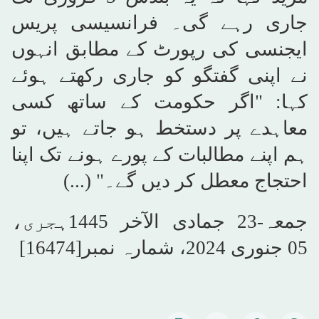
جاری رہے گی۔ فرانسیسی پریس
ایجنسی کی رپورٹ کے مطابق انہوں
نے اپنی گفتگو کو جاری رکھتے ہوئے
کہا: "اگر حکومت کے ساتھ کسی
معاہدے پر دستخط ہو جاتے ہیں، تو
ہم اپنے مطالبات کے پورے ہونے تک اپنا
احتجاج معطل کر دیں گے۔" (...)
جمعہ-23 جمادى الآخر 1445ہجری،
05 جنوری 2024، شمارہ نمبر[16474]