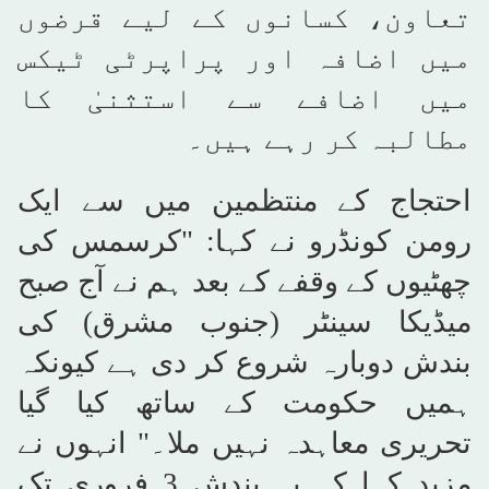
تعاون، کسانوں کے لیے قرضوں
میں اضافہ اور پراپرٹی ٹیکس
میں اضافے سے استثنیٰ کا
مطالبہ کر رہے ہیں۔
احتجاج کے منتظمین میں سے ایک
رومن کونڈرو نے کہا: "کرسمس کی
چھٹیوں کے وقفے کے بعد ہم نے آج صبح
میڈیکا سینٹر (جنوب مشرق) کی
بندش دوبارہ شروع کر دی ہے کیونکہ
ہمیں حکومت کے ساتھ کیا گیا
تحریری معاہدہ نہیں ملا۔" انہوں نے
مزید کہا کہ یہ بندش 3 فروری تک