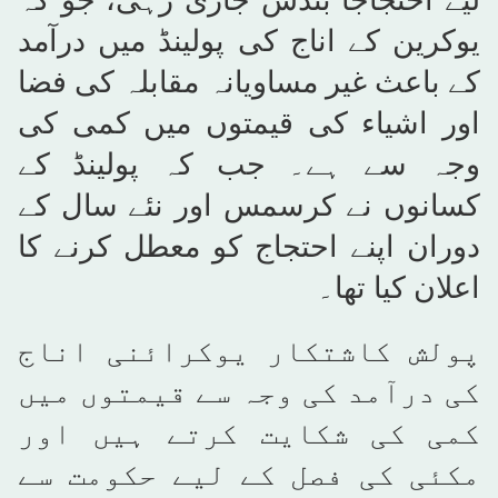
لیے احتجاجاً بندش جاری رہی، جو کہ
یوکرین کے اناج کی پولینڈ میں درآمد
کے باعث غیر مساویانہ مقابلہ کی فضا
اور اشیاء کی قیمتوں میں کمی کی
وجہ سے ہے۔ جب کہ پولینڈ کے
کسانوں نے کرسمس اور نئے سال کے
دوران اپنے احتجاج کو معطل کرنے کا
اعلان کیا تھا۔
پولش کاشتکار یوکرائنی اناج
کی درآمد کی وجہ سے قیمتوں میں
کمی کی شکایت کرتے ہیں اور
مکئی کی فصل کے لیے حکومت سے