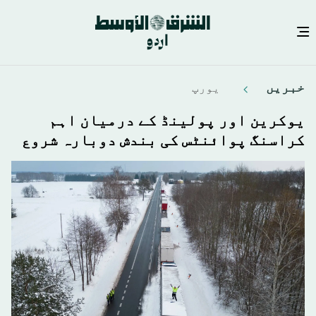
Skip
خبريں
يورپ
to
main
یوکرین اور پولینڈ کے درمیان اہم
content
کراسنگ پوائنٹس کی بندش دوبارہ شروع