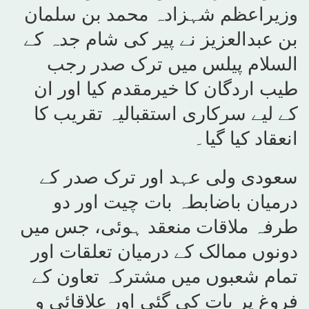
وزیراعظم شہزادہ محمد بن سلمان
بن عبدالعزیز نے پیر کی شام جدہ کے
السلام پیلس میں ترک صدر رجب
طیب اردگان کا خیرمقدم کیا اور ان
کے لیے سرکاری استقبالیہ تقریب کا
انعقاد کیا گیا۔
سعودی ولی عہد اور ترک صدر کے
درمیان باضابطہ بات چیت اور دو
طرفہ ملاقات منعقد ہوئی، جس میں
دونوں ممالک کے درمیان تعلقات اور
تمام شعبوں میں مشترکہ تعاون کے
فروغ پر بات کی گئی اور علاقائی و