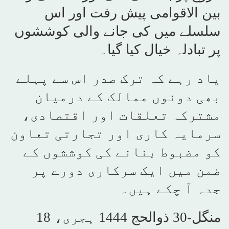
بین الاقوامی پیش رفت اور اس
سلسلے میں کی جانے والی کوششوں
پر تبادلہ خیال کیا گیا۔
یاد رہے کہ ترک صدر اس سے پہلے
بھی دونوں ممالک کے درمیان
مشترکہ تعلقات اور اقتصادی،
سرمایہ کاری اور تجارتی تعاون
کو مضبوط بنانے کی کوششوں کے
ضمن میں ایک سرکاری دورے پر
جدہ آ چکے ہیں۔
منگل-30 ذوالحج 1444 ہجری، 18