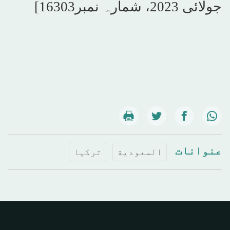
جولائی 2023، شمارہ نمبر
[16303
عنوانات
السعودية
تركيا