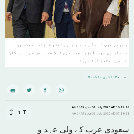
سعودی عرب کے ولی عہد و وزیراعظم شہزادہ محمد بن
سلمان بن عبدالعزیز جدہ میں ترک صدر رجب طیب اردگان
کا خیر مقدم کرتے ہوئے
جدہ:
«الشرق والاسط»
10:15-18 July 2023 AD ـ 01 محرّم 1445 AH
T
T
07:29-18 July 2023 AD ـ 01 محرّم 1445 AH
سعودی عرب کے ولی عہد و