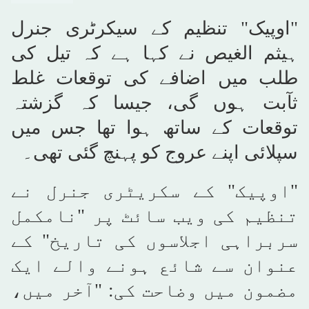
"اوپیک" تنظیم کے سیکرٹری جنرل
ہیثم الغیص نے کہا ہے کہ تیل کی
طلب میں اضافے کی توقعات غلط
ثآبت ہوں گی، جیسا کہ گزشتہ
توقعات کے ساتھ ہوا تھا جس میں
سپلائی اپنے عروج کو پہنچ گئی تھی۔
"اوپیک" کے سکریٹری جنرل نے
تنظیم کی ویب سائٹ پر "نامکمل
سربراہی اجلاسوں کی تاریخ" کے
عنوان سے شائع ہونے والے ایک
مضمون میں وضاحت کی: "آخر میں،