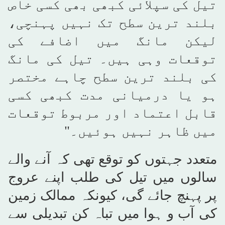
تیل کی سپلائی کبھی بھی کسی خاص
بلند ترین سطح تک نہیں پہنچی،
لیکن مانگ میں اضافے کی
توقعات وہی ہیں۔ تیل کی مانگ
کی بلند ترین سطح چاہے مختصر
ہو یا درمیانی مدت کبھی کسی
قابل اعتماد اور مربوط توقعات
میں ظاہر نہیں ہوئیں۔"
متعدد جہتوں کو توقع تھی کہ آنے والے
سالوں میں تیل کی طلب اپنے عروج
پر پہنچ جائے گی، کیونکہ ممالک زمین
کی آب و ہوا میں تباہ کن تبدیلی سے