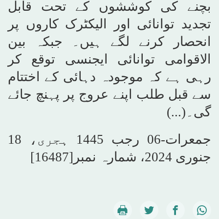
بچنے کی کوششوں کے تحت قابل
تجدید توانائی اور الیکٹرک کاروں پر
انحصار کرنے لگے ہیں۔ جبکہ بین
الاقوامی توانائی ایجنسی توقع کر
رہی ہے کہ موجودہ دہائی کے اختتام
سے قبل طلب اپنے عروج پر پہنچ جائے
گی۔(...)
جمعرات-06 رجب 1445 ہجری، 18
جنوری 2024، شمارہ نمبر
[16487]