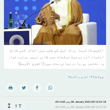
الغیص کا کہنا ہے کہ تیل کی طلب میں اضافہ کسی قابل
اعتماد اور مربوط توقعات میں ظاہر نہیں ہوئی، خواہ
وہ مختصر ہو یا درمیانی مدت میں (الشرق الاوسط)
ویانا:
«الشرق والاسط»
12:54-18 January 2024 AD ـ 08 رجب 1445 AH
T
T
12:15-18 January 2024 AD ـ 08 رجب 1445 AH