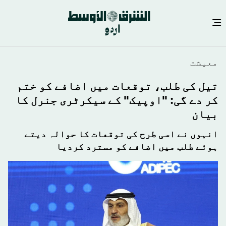
Skip
معيشت
to
main
تیل کی طلب، توقعات میں اضافے کو ختم
content
کر دے گی: "اوپیک" کے سیکرٹری جنرل کا
بیان
انہوں نے اسی طرح کی توقعات کا حوالہ دیتے
ہوئے طلب میں اضافے کو مسترد کردیا