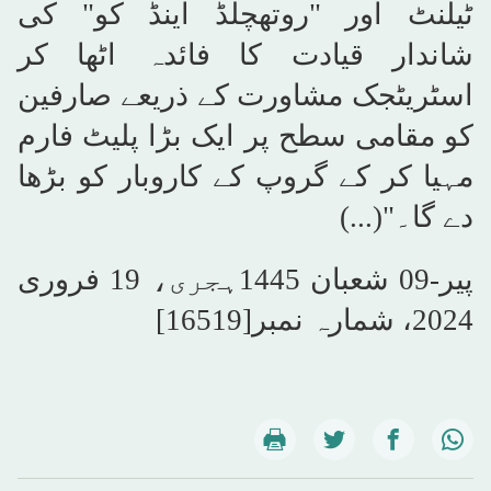
ٹیلنٹ اور "روتھچلڈ اینڈ کو" کی
شاندار قیادت کا فائدہ اٹھا کر
اسٹریٹجک مشاورت کے ذریعے صارفین
کو مقامی سطح پر ایک بڑا پلیٹ فارم
مہیا کر کے گروپ کے کاروبار کو بڑھا
دے گا۔"(...)
پیر-09 شعبان 1445ہجری، 19 فروری
2024، شمارہ نمبر[16519]