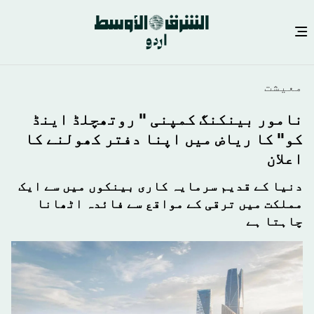
Skip
معيشت
to
main
نامور بینکنگ کمپنی " روتھچلڈ اینڈ
content
کو" کا ریاض میں اپنا دفتر کھولنے کا
اعلان
دنیا کے قدیم سرمایہ کاری بینکوں میں سے ایک
مملکت میں ترقی کے مواقع سے فائدہ اٹھانا
چاہتا ہے