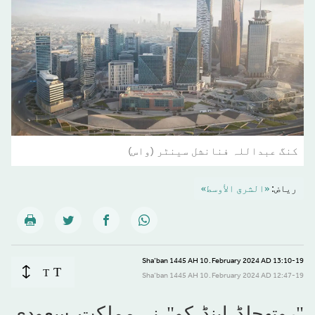
کنگ عبداللہ فنانشل سینٹر (واس)
ریاض:
«الشرق الأوسط»
13:10-19 February 2024 AD ـ 10 Sha’ban 1445 AH
T
T
12:47-19 February 2024 AD ـ 10 Sha’ban 1445 AH
"روتھچلڈ اینڈ کو" نے مملکت سعودی