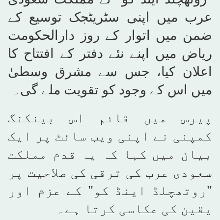
عرب میں اپنی سٹریٹجک توسیع کے
ضمن میں اتوار کے روز دارالحکومت
ریاض میں اپنے نئے دفتر کے افتتاح کا
اعلان کیا، جس سے مشرق وسطیٰ
میں اس کے وجود کو تقویت ملے گی۔
پیرس میں قائم اس بینکنگ
کمپنی نے اپنی ویب سائٹ پر ایک
بیان میں کہا کہ یہ قدم مملکت
سعودی عرب کی ترقی کی صلاحیت پر
"روتھچلڈ اینڈ کو" کے عزم اور
یقین کی عکاسی کرتا ہے۔