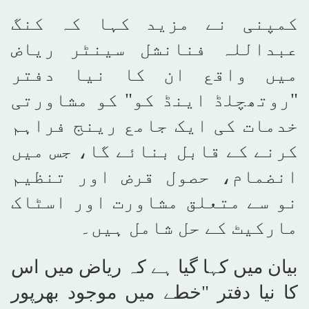
کمپنی نے مزید کہا کہ کنگ
عبداللہ فنانشل سینٹر ریاض
میں واقع ان کا نیا دفتر
"روتھچلڈ اینڈ کو" کو مشاورتی
خدمات کی ایک جامع رینج فراہم
کرنے کے قابل بنائے گا، جس میں
انضمام، حصول قرض اور تنظیم
نو سے متعلق مشاورت اور اسٹاک
مارکیٹ کے حل شامل ہیں۔
بیان میں کہا گیا ہے کہ ریاض میں اس
کا نیا دفتر "خطے میں موجود بھرپور