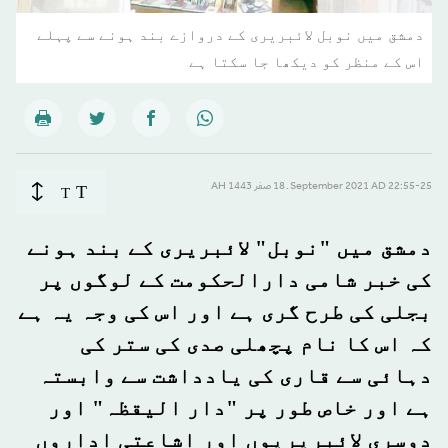
دمشق میں نوبل لائبریری کے دروازے بند ہونے سے پہلے
اس کے منظر کو دیکھا جا سکتا ہے
T
22:55-25 September 2021 AD ـ 18 صفر 1443 AH
T
دمشق میں "نوبل" لائبریری کے بند ہونے
کی خبر شامی دارالحکومت کے لوگوں پر
بجلی کی طرح گری ہے اور اس کی وجہ یہ ہے
کہ اس کا نام پچھلی صدی کی ستر کی
دہائی سے قاری کی یادداشت سے وابستہ
ہے اور خاص طور پر "دار الیقظہ" اور
دوسری لائبریریوں اور اشاعتی اداروں