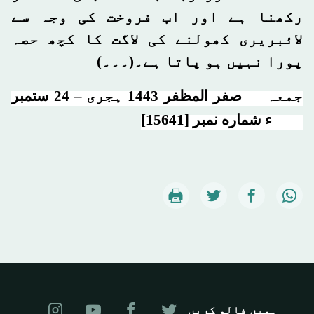
رکھنا ہے اور اب فروخت کی وجہ سے
لائبریری کھولنے کی لاگت کا کچھ حصہ
پورا نہیں ہو پاتا ہے۔(۔۔۔)
جمعہ
17 صفر المظفر 1443 ہجرى – 24 ستمبر
2021ء شماره نمبر [15641]
ہمیں فالو کریں