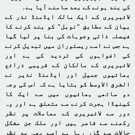
کی بند ہونے کے بعد سامنے آیا ہے۔
لائبریری کے ایک مالک ایڈمنڈ نذر کے
بیان کے مطابق "نوبل" کو بند کرنے کا
فیصلہ ذاتی وجوہات کی بنا پر لیا گیا
ہے جس نے اسے ریستوران میں تبدیل کرنے
کی افواہوں کی تردید کی ہے اور
لائبریری کے مالکان کے قریبی ذرائع
بھائیوں جمیل اور ایڈمنڈ نذیر نے
الشرق الاوسط کو بتایا ہے کہ اس کی وجہ
دو ساتھی بھائیوں میں سے ایک کا
کینیڈا ہجرت کرنے سے متعلق ہے اور وہ
دور سے لائبریری کے معاملات پر نظر
رکھنے سے قاصر ہیں اور ملک جن مشکل
حالات سے گزر رہا ہے اسے بھی مد نظر