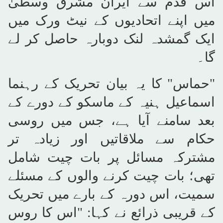
اس قدم سے ایران مشرق وسطیٰ
میں اپنے اتحادیوں کے نیٹ ورک میں
ایک گمشدہ لنک دوبارہ حاصل کر لے
گا۔
"حماس" کا یہ بیان تحریک کے رہنما
اسماعیل ہنیہ کے ماسکو کے دورے کے
بعد سامنے آیا ہے، جس میں روسی
حکام سے ملاقاتیں اور زیادہ تر
مشترکہ مسائل پر بات چیت شامل
تھی؛ بات چیت کرنے والوں کے مسئلے
سمیت، اس دورہ کے بارے میں تحریک
کے قریبی ذرائع نے کہا: "اس کا روس