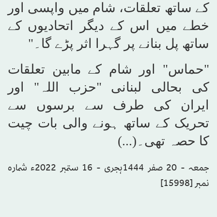
کے ساتھ تعلقات، شام میں واپسی اور
خطے میں اس کے دیگر اتحادیوں کے
ساتھ پل بنانے پر گہرا اثر پڑے گا۔"
"حماس" اور شام کے مابین تعلقات
کی بحالی لبنانی "حزب اللہ" اور
ایران کی طرف سے برسوں سے
تحریک کے ساتھ ہونے والی بات چیت
کا حصہ تھی۔(...)
جمعہ - 20 صفر 1444ہجری - 16 ستمبر 2022ء شمارہ
نمبر [15998]