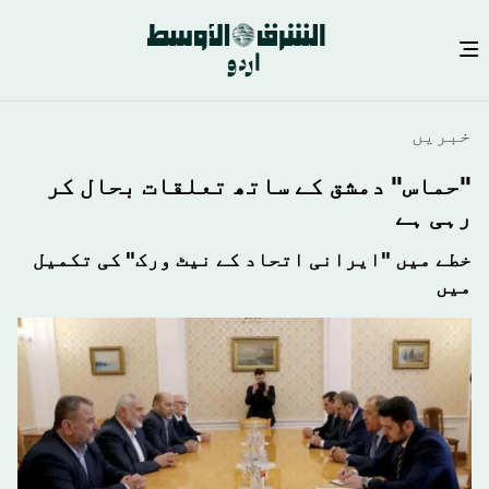
Skip
خبريں
to
main
"حماس" دمشق کے ساتھ تعلقات بحال کر
content
رہی ہے
خطے میں "ایرانی اتحاد کے نیٹ ورک" کی تکمیل
میں