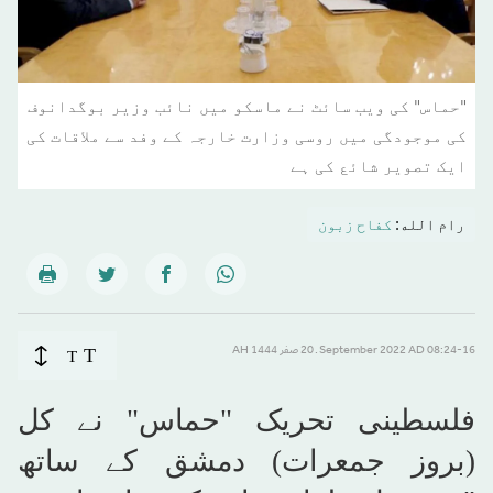
"حماس" کی ویب سائٹ نے ماسکو میں نائب وزیر بوگدانوف
کی موجودگی میں روسی وزارت خارجہ کے وفد سے ملاقات کی
ایک تصویر شائع کی ہے
رام الله:
كفاح زبون
T
08:24-16 September 2022 AD ـ 20 صفر 1444 AH
T
فلسطینی تحریک "حماس" نے کل
(بروز جمعرات) دمشق کے ساتھ