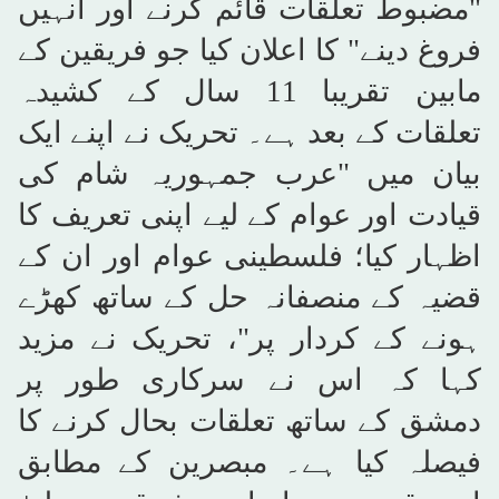
"مضبوط تعلقات قائم کرنے اور انہیں
فروغ دینے" کا اعلان کیا جو فریقین کے
مابین تقریبا 11 سال کے کشیدہ
تعلقات کے بعد ہے۔ تحریک نے اپنے ایک
بیان میں "عرب جمہوریہ شام کی
قیادت اور عوام کے لیے اپنی تعریف کا
اظہار کیا؛ فلسطینی عوام اور ان کے
قضیہ کے منصفانہ حل کے ساتھ کھڑے
ہونے کے کردار پر"، تحریک نے مزید
کہا کہ اس نے سرکاری طور پر
دمشق کے ساتھ تعلقات بحال کرنے کا
فیصلہ کیا ہے۔ مبصرین کے مطابق