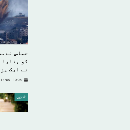
حماس نے سب
کو بنایا 
نے ایک ہزا
y 14/05 - 10:08
خبريں