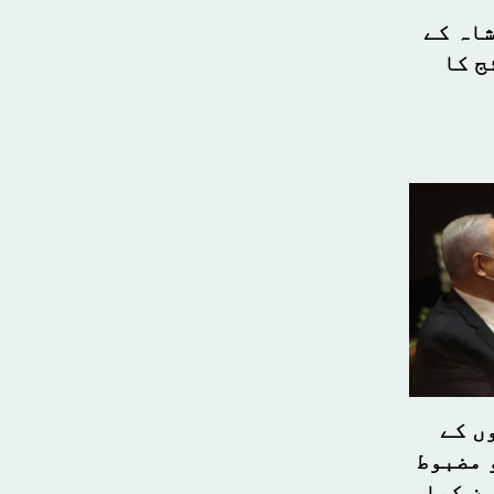
شاہ کے
ج کا
ں کے
 مضبوط
ون کیا