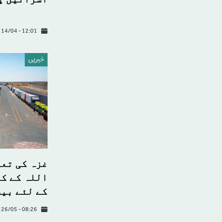
 14/04 - 12:01
خبريں
غزہ کی تعم
اللہ کے ک
کے لئے بین
26/05 - 08:26