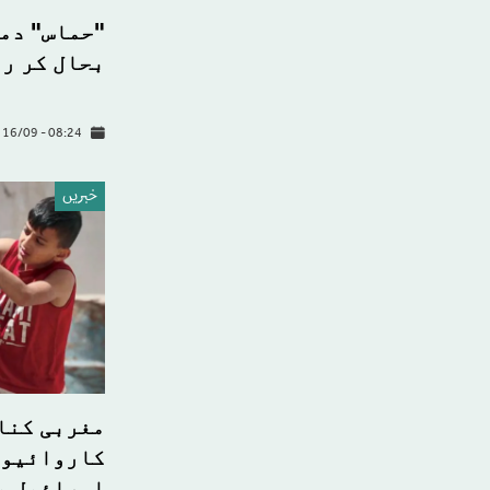
"حماس" دم
بحال کر رہ
y 16/09 - 08:24
خبريں
مغربی کنا
کاروائیوں
اسرائیل پ