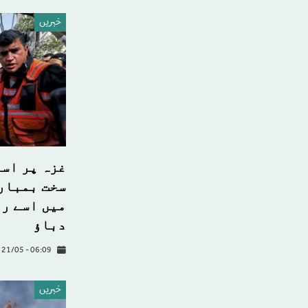
خبريں
غزہ پر اسر
سخت بمباری
میں اسے رو
دباؤ
y 21/05 - 06:09
خبريں