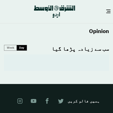
Skip
Opinion
to
main
سب سے زیادہ پڑھا گیا
content
Week
Day
ہمیں فالو کریں