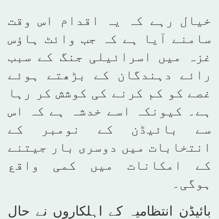
خیال رہے کہ یہ اقدام اس وقت
سامنے آیا ہے کہ جب وائٹ ہاؤس
غزہ میں اسرائیلی جنگ کے سبب
رائے دہندگان کے بڑھتے ہوئے
غصے کو کم کرنے کی کوشش کر رہا
ہے۔ کیونکہ اسے خدشہ ہے کہ اس
سے بائیڈن کے نومبر کے
انتخابات میں دوسری بار جیتنے
کے امکانات میں کمی واقع
ہوگی۔
بائیڈن انتظامیہ کے اہلکاروں نے حال