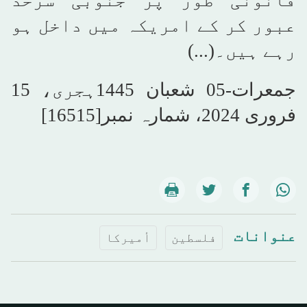
قانونی طور پر جنوبی سرحد
عبور کر کے امریکہ میں داخل ہو
رہے ہیں۔(...)
جمعرات-05 شعبان 1445ہجری، 15
فروری 2024، شمارہ نمبر[16515]
عنوانات
فلسطين
أميركا