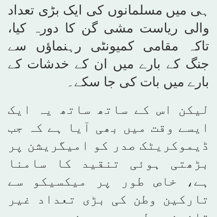
ہی میں مسلمانوں کی ایک بڑی تعداد
والی ریاست مشی گن کا دورہ کیا،
تاکہ مقامی کمیونٹی رہنماؤں سے
جنگ کے بارے میں ان کے خدشات کے
بارے میں بات کی جا سکے۔
لیکن اس کے ساتھ ساتھ یہ ایک
ایسے وقت میں بھی آیا ہے کہ جب
ڈیموکریٹک صدر کو امیگریشن پر
بڑھتی ہوئی تنقید کا سامنا
ہے، خاص طور پر میکسیکو سے
تارکین وطن کی بڑی تعداد غیر