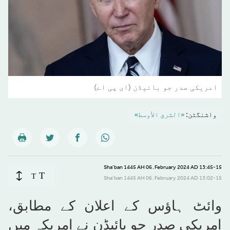
امریکی صدر جو بائیڈن (ای پی اے)
واشنگٹن:
«الشرق الأوسط»
13:45-15 February 2024 AD ـ 06 Sha’ban 1445 AH
T
T
13:02-15 February 2024 AD ـ 06 Sha’ban 1445 AH
وائٹ ہاؤس کے اعلان کے مطابق،
امریکی صدر جو بائیڈن نے امریکہ میں