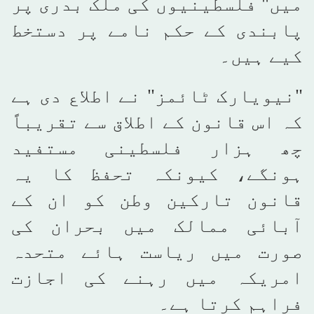
میں" فلسطینیوں کی ملک بدری پر
پابندی کے حکم نامے پر دستخط
کیے ہیں۔
"نیویارک ٹائمز" نے اطلاع دی ہے
کہ اس قانون کے اطلاق سے تقریباً
چھ ہزار فلسطینی مستفید
ہونگے، کیونکہ تحفظ کا یہ
قانون تارکین وطن کو ان کے
آبائی ممالک میں بحران کی
صورت میں ریاست ہائے متحدہ
امریکہ میں رہنے کی اجازت
فراہم کرتا ہے۔