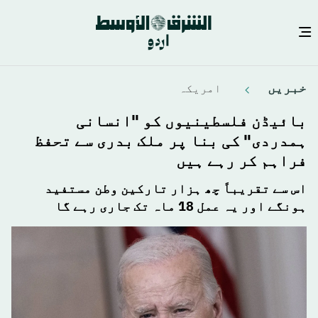
Skip
خبريں
امريكہ
to
main
بائیڈن فلسطینیوں کو "انسانی
content
ہمدردی" کی بنا پر ملک بدری سے تحفظ
فراہم کر رہے ہیں
اس سے تقریباً چھ ہزار تارکین وطن مستفید
ہونگے اور یہ عمل 18 ماہ تک جاری رہے گا