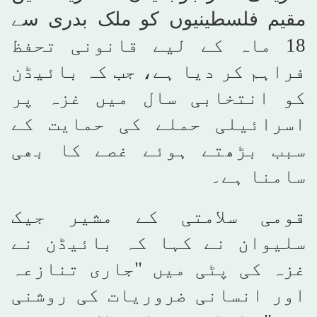
مقیم فلسطینیوں کو ملک بدری سے
18 ماہ کے لیے قانونی تحفظ
فراہم کر دیا ہے، جب کہ بائیڈن
کو انتخابی سال میں غزہ پر
اسرائیلی حملے کی حمایت کے
سبب بڑھتے ہوئے غصے کا بھی
سامنا ہے۔
قومی سلامتی کے مشیر جیک
سلیوان نے کہا کہ بائیڈن نے
غزہ کی پٹی میں "جاری تنازعہ
اور انسانی ضروریات کی روشنی