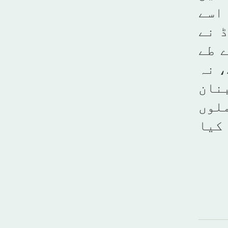
 اسے
 نے
 طے
، نہ
نان
ملوں
کیا