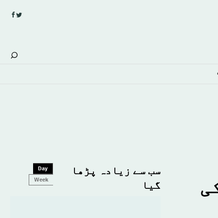
سب سے زیادہ پڑھا
Day
ی
Week
گیا