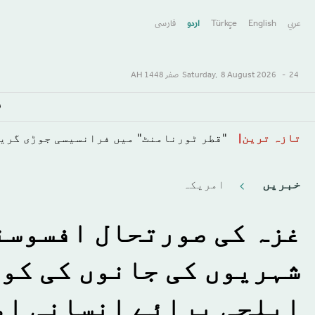
عربي
English
Türkçe
اردو
فارسى
24 صفر 1448 AH
-
8 August 2026
Saturday,
س
ہم نے یمن میں حوثیوں کے زیر کنٹرول علاقوں پر 5 حملے کیے ہیں: 
Skip
تازہ ترین
to
main
خبريں
امريكہ
content
غزہ کی صورتحال افسوسنا
شہریوں کی جانوں کی کوئ
ایلچی برائے انسانی ام