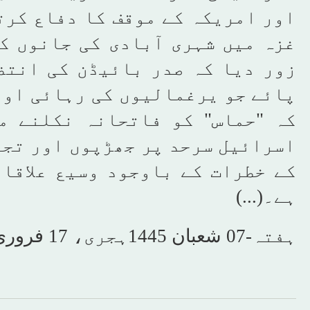
اور امریکہ کے موقف کا دفاع کرت
غزہ میں شہری آبادی کی جانوں ک
زور دیا کہ صدر بائیڈن کی انتظ
پائے جو یرغمالیوں کی رہائی اور
کہ "حماس" کو فاتحانہ نکلنے م
اسرائیل سرحد پر جھڑپوں اور تجا
کے خطرات کے باوجود وسیع علاقا
ہے۔
(...)
ہفتہ-07 شعبان 1445ہجری، 17 فروری 2024، شمارہ نمبر[16517]