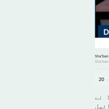
20
 نے
ائیل