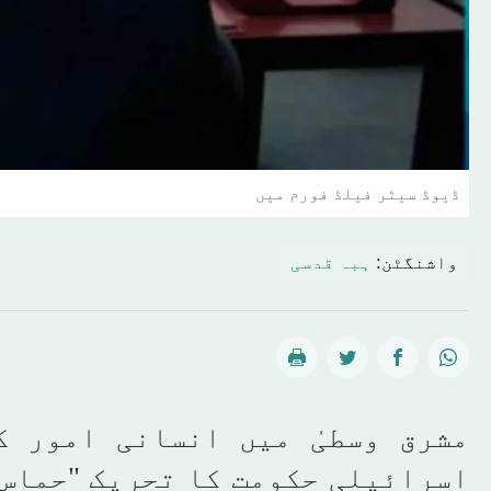
ڈیوڈ سیٹر فیلڈ فورم میں
واشنگٹن:
ہبہ قدسی
مشرق وسطیٰ میں انسانی امور ک
اسرائیلی حکومت کا تحریک "حماس"