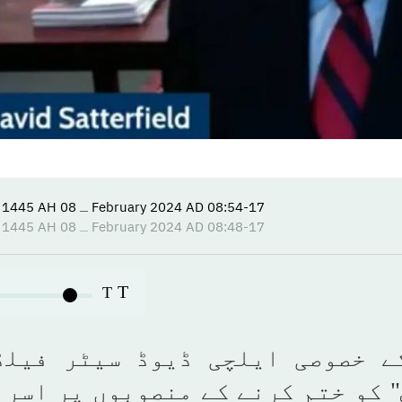
08:54-17 February 2024 AD ـ 08 Sha’ban 1445 AH
08:48-17 February 2024 AD ـ 08 Sha’ban 1445 AH
T
T
ے خصوصی ایلچی ڈیوڈ سیٹر فیلڈ
 کو ختم کرنے کے منصوبوں پر اسر