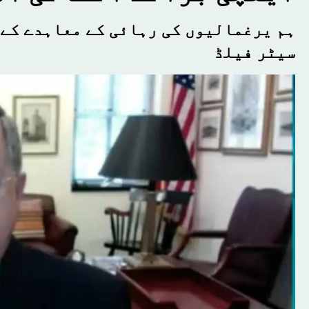
ہم یرغمالیوں کی رہائی کے معاہدے کے 
سیٹر فیلڈ