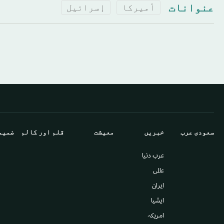
عنوانات
أميركا
إسرائيل
سعودى عرب
خبريں
معيشت
قلم اور كالم
ضميم
عرب دنیا
عالمى
ایران
ايشيا
امريكہ