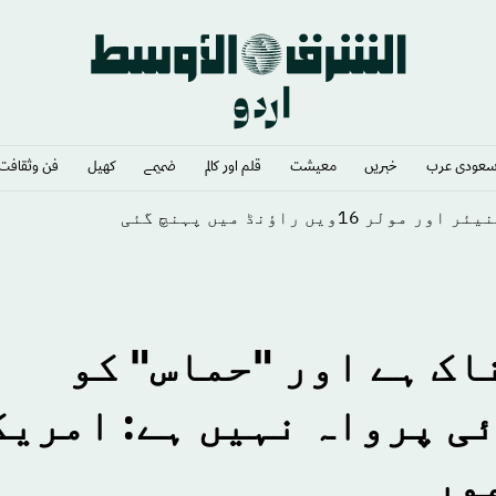
عودى عرب
خبريں
معيشت
قلم اور كالم
ضميمے
كهيل
فن وثقافت
امریکی فوج
ک ہے اور "حماس" کو
ی پرواہ نہیں ہے: امریک
ور