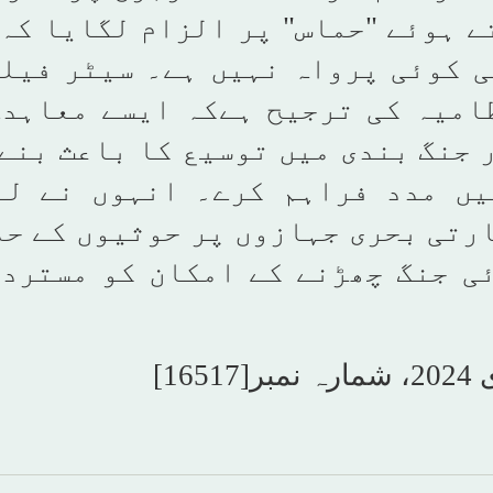
ے ہوئے "حماس" پر الزام لگایا کہ
ی کوئی پرواہ نہیں ہے۔ سیٹر فیلڈ
امیہ کی ترجیح ہےکہ ایسے معاہدے
 جنگ بندی میں توسیع کا باعث بنے
یں مدد فراہم کرے۔ انہوں نے لب
رتی بحری جہازوں پر حوثیوں کے ح
ئی جنگ چھڑنے کے امکان کو مسترد 