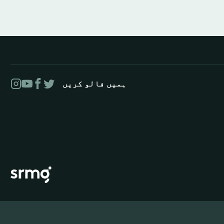
ہمیں فالو کریں