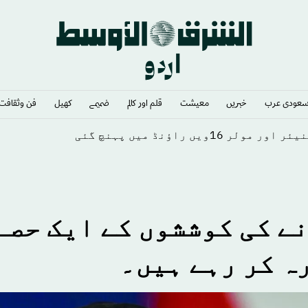
عودى عرب
خبريں
معيشت
قلم اور كالم
ضميمے
كهيل
فن وثقافت
ں راؤنڈ میں پہنچ گئی
نے کی کوششوں کے ایک حصے
رہ کر رہے ہیں۔