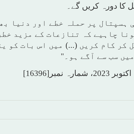
ل کا دورہ کریں گے۔
ی ہسپتال پر حملہ خطے اور دنیا بھ
ونا چاہیے کہ تنازعات کے مزید خط
کر کام کریں (...) میں اس بات کو ی
یں سب سے آگے ہو۔"