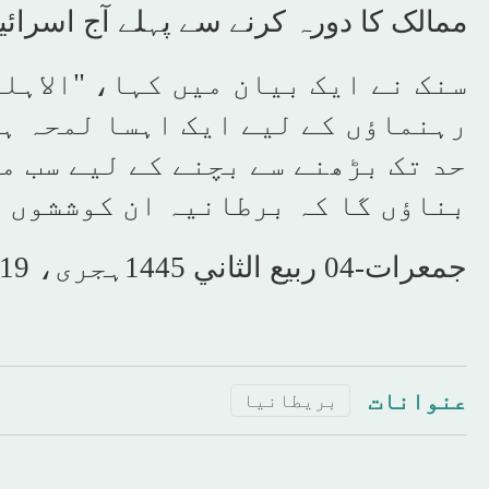
ممالک کا دورہ کرنے سے پہلے آج اسرائی
سنک نے ایک بیان میں کہا، "الاہل
رہنماؤں کے لیے ایک اہسا لمحہ ہ
حد تک بڑھنے سے بچنے کے لیے سب مل 
بناؤں گا کہ برطانیہ ان کوششوں م
جمعرات-04 ربیع الثاني 1445ہجری، 19 اکتوبر 2023، شمارہ نمبر[16396]
عنوانات
بريطانيا