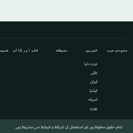
سعودى عرب
خبريں
معيشت
قلم اور كالم
ضميم
عرب دنیا
عالمى
ایران
ايشيا
امريكہ
يورپ
تمام حقوق محفوظ ہیں اور استعمال کی شرائط و ضوابط سے مشروط ہیں۔