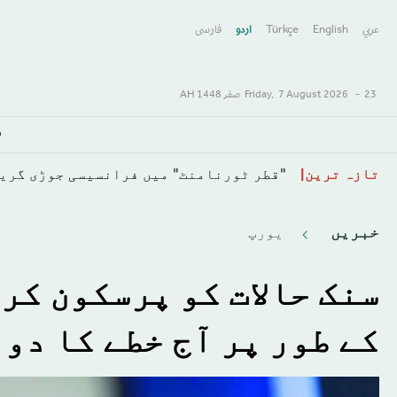
عربي
English
Türkçe
اردو
فارسى
23 صفر 1448 AH
-
7 August 2026
Friday,
س
Skip
تازہ ترین
"قطر ٹورنامنٹ" میں فرانسیسی جوڑی گرینیئر اور مولر 16وی
to
main
خبريں
يورپ
content
سنک حالات کو پرسکون کر
کے طور پر آج خطے کا دو