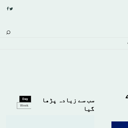
سب سے زیادہ پڑھا
Day
Week
گیا