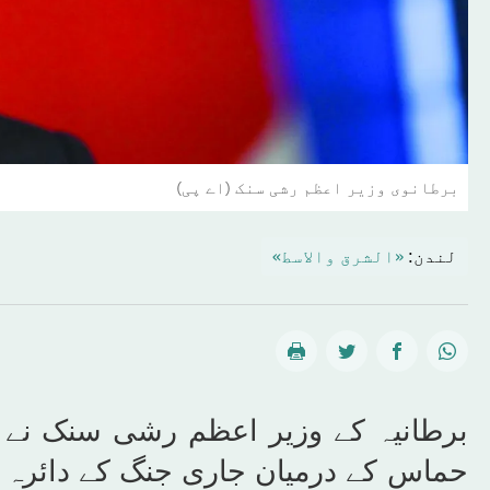
برطانوی وزیر اعظم رشی سنک (اے پی)
لندن:
«الشرق والاسط»
برطانیہ کے وزیر اعظم رشی سنک نے کل
حماس کے درمیان جاری جنگ کے دائرہ 