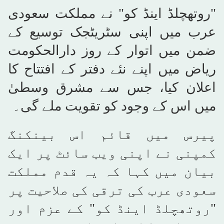
"روتھچلڈ اینڈ کو" نے مملکت سعودی
عرب میں اپنی سٹریٹجک توسیع کے
ضمن میں اتوار کے روز دارالحکومت
ریاض میں اپنے نئے دفتر کے افتتاح کا
اعلان کیا، جس سے مشرق وسطیٰ
میں اس کے وجود کو تقویت ملے گی۔
پیرس میں قائم اس بینکنگ
کمپنی نے اپنی ویب سائٹ پر ایک
بیان میں کہا کہ یہ قدم مملکت
سعودی عرب کی ترقی کی صلاحیت پر
"روتھچلڈ اینڈ کو" کے عزم اور