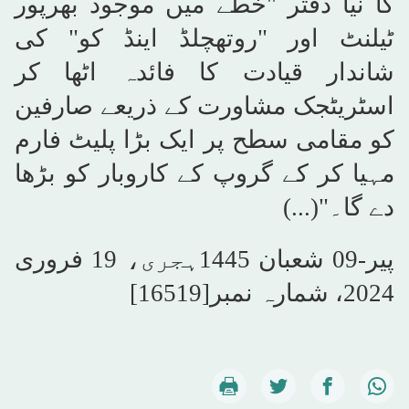
کا نیا دفتر "خطے میں موجود بھرپور
ٹیلنٹ اور "روتھچلڈ اینڈ کو" کی
شاندار قیادت کا فائدہ اٹھا کر
اسٹریٹجک مشاورت کے ذریعے صارفین
کو مقامی سطح پر ایک بڑا پلیٹ فارم
مہیا کر کے گروپ کے کاروبار کو بڑھا
دے گا۔"(...)
پیر-09 شعبان 1445ہجری، 19 فروری
2024، شمارہ نمبر[16519]