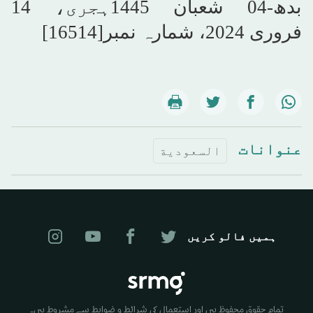
بدھ-04 شعبان 1445ہجری، 14
فروری 2024، شمارہ نمبر
[16514]
عنوانات
السعودية
ہمیں فالو کریں
تمام حقوق محفوظ ہیں اور استعمال کی شرائط و ضوابط سے مشروط ہیں۔