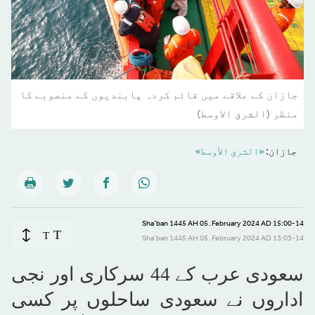
جازان کے علاقے میں قائم کردہ پابندیوں کے منصوبے کا
منظر (الشرق الاوسط)
جازان:
«الشرق الأوسط»
15:00-14 February 2024 AD ـ 05 Sha’ban 1445 AH
T
T
13:03-14 February 2024 AD ـ 05 Sha’ban 1445 AH
سعودی عرب کے 44 سرکاری اور نجی
اداروں نے سعودی ساحلوں پر کسی