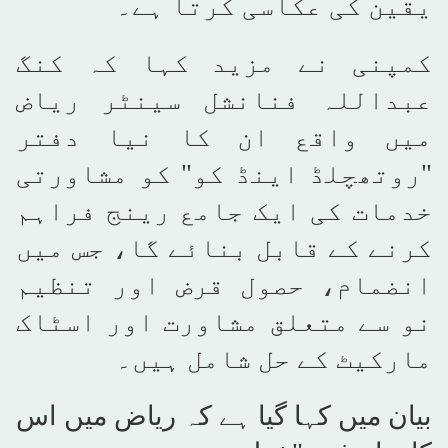
یقین کی عکاسی کرتا ہے۔
کمپنی نے مزید کہا کہ کنگ
عبداللہ فنانشل سینٹر ریاض
میں واقع ان کا نیا دفتر
"روتھچلڈ اینڈ کو" کو مشاورتی
خدمات کی ایک جامع رینج فراہم
کرنے کے قابل بنائے گا، جس میں
انضمام، حصول قرض اور تنظیم
نو سے متعلق مشاورت اور اسٹاک
مارکیٹ کے حل شامل ہیں۔
بیان میں کہا گیا ہے کہ ریاض میں اس