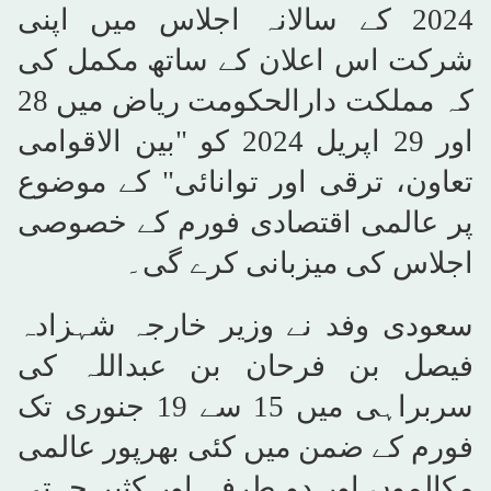
2024 کے سالانہ اجلاس میں اپنی
شرکت اس اعلان کے ساتھ مکمل کی
کہ مملکت دارالحکومت ریاض میں 28
اور 29 اپریل 2024 کو "بین الاقوامی
تعاون، ترقی اور توانائی" کے موضوع
پر عالمی اقتصادی فورم کے خصوصی
اجلاس کی میزبانی کرے گی۔
سعودی وفد نے وزیر خارجہ شہزادہ
فیصل بن فرحان بن عبداللہ کی
سربراہی میں 15 سے 19 جنوری تک
فورم کے ضمن میں کئی بھرپور عالمی
مکالموں اور دو طرفہ اور کثیر جہتی