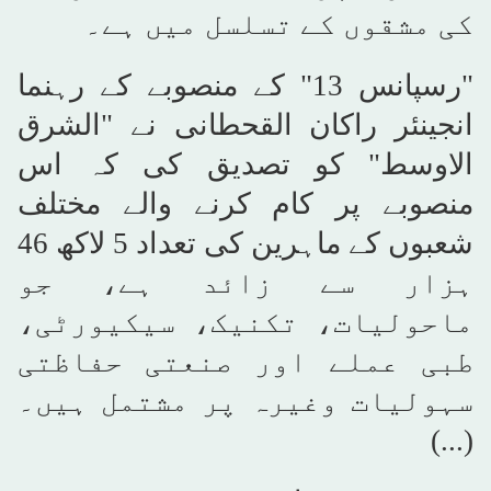
کی مشقوں کے تسلسل میں ہے۔
"رسپانس 13" کے منصوبے کے رہنما
انجینئر راکان القحطانی نے "الشرق
الاوسط" کو تصدیق کی کہ اس
منصوبے پر کام کرنے والے مختلف
شعبوں کے ماہرین کی تعداد 5 لاکھ 46
ہزار سے زائد ہے، جو
ماحولیات، تکنیک، سیکیورٹی،
طبی عملے اور صنعتی حفاظتی
سہولیات وغیرہ پر مشتمل ہیں۔
(...)