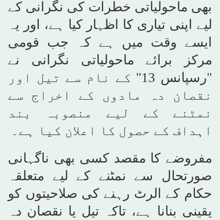
بھی ماحولیاتی خطرات کی نگرانی کے
لیے اپنی تیاری کا اظہار کیا ہے، اور یہ
ایسے وقت میں ہے کہ جب قومی
مرکز برائے ماحولیاتی نگرانی نے
"رسپانس 13" کے نام سے تیل اور
نقصان دہ مادوں کے اخراج سے
نمٹنے کے لیے منصوبہ بند
اہداف کے حصول کا اعلان کیا ہے۔
مفروضے کا مقصد کسی بھی ناگہانی
صورتحال سے نمٹنے کے لیے متعلقہ
حکام کے الرٹ رہنے کی صلاحیتوں کو
یقینی بنانا ہے، تاکہ تیل یا نقصان دہ