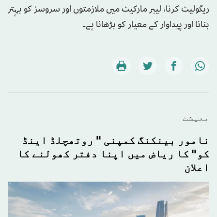
ریگولیٹ کرنا، لیبر مارکیٹ میں ملازمتوں اور سروسز کو بہتر
بنانا اور پیداوار کے معیار کو بڑھانا ہے۔
معيشت
نامور بینکنگ کمپنی " روتھچلڈ اینڈ
کو" کا ریاض میں اپنا دفتر کھولنے کا
اعلان