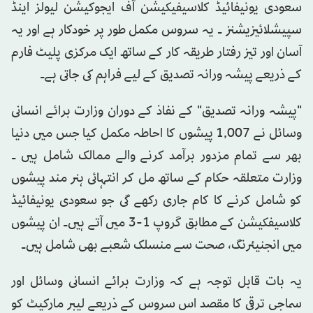
سعودی یونیفائیڈ کلاسیفیکیشن آف ایجوکیشن لیولز اینڈ
سپیشلائیزیشنز ۔ یہ سروس مکمل طور پر خودکار ہے اور یہ
آسان اور تیز رفتار طریقہ کار کے ساتھ ایک مرکزی پلیٹ فارم
کے ذریعے پیشہ ورانہ تصدیق کے لیے فراہم کی جاتی ہے۔
"پیشہ ورانہ تصدیق" کے نفاذ کے دوران وزارت برائے انسانی
وسائل نے 1,007 پیشوں کا احاطہ مکمل کیا جس میں دنیا
بھر سے تمام مزدور برآمد کرنے والے ممالک شامل ہیں ۔
وزارت متعلقہ حکام کے ساتھ مل کر انتہائی ہنر مند پیشوں
کو شامل کرنے کا کام جاری رکھے گی جو سعودی یونیفائیڈ
کلاسیفکیشن کے مطابق گروپ 1-3 میں آتے ہیں۔ ان پیشوں
میں انجنیئرنگ، صحت سے منسلک شعبے بھی شامل ہیں۔
یہ بات قابل توجہ ہے کہ وزارت برائے انسانی وسائل اور
سماجی ترقی کا مقصد اس سروس کے ذریعے لیبر مارکیٹ کو