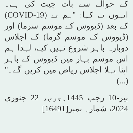
کے حوالے سے بات چیت کی ہے۔
انہوں نے کہا: "ہم نے (
COVID-19
)
کے بعد (ڈیووس کے موسم سرما) اور
(ڈیووس کے موسم گرما) کے اجلاس
دوبارہ باہر شروع نہیں کیے، لہذا ہم
اس موسم بہار میں ڈیووس کے باہر
اپنا پہلا اجلاس ریاض میں کریں گے۔"
(...)
پیر-10 رجب 1445ہجری، 22 جنوری
2024، شمارہ نمبر[16491]