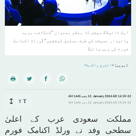
ایک ڈائیلاگ سیشن کا منظر بعنوان "کنگڈم... مزید
پائیدار معیشت کی طرف مسلسل کوششیں" (ورلڈ اکنامک
فورم کی ویب سائٹ)
ڈیووس:
«الشرق والاسط»
14:10-22 January 2024 AD ـ 12 رجب 1445 AH
T
T
13:59-22 January 2024 AD ـ 12 رجب 1445 AH
مملکت سعودی عرب کے اعلیٰ
سطحی وفد نے ورلڈ اکنامک فورم