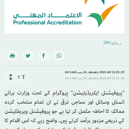
رياض:
SPA
12:25-23 January 2025 AD ـ 24 رجب 1446 AH
T
T
10:31-23 January 2025 AD ـ 24 رجب 1446 AH
"پروفیشنل ایکریڈیٹیشن" پروگرام کے تحت وزارت برائے
انسانی وسائل اور سماجی ترقی نے ان تمام منتخب کردہ
ممالک کا احاطہ مکمل کر لیا ہے جو پروفیشنل ویریفکیشن
کے ذریعے مزدور برآمد کرتے ہیں۔ واضح رہے کہ اس اقدام کا