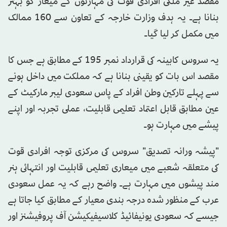
مقصد غیر ملکی افرادی قوت کی مہارتوں کے میعار کو بہتر
بنانا ہے۔ یہ ہدف وزارت خارجہ کے تعاون سے 160 ممالک
میں مکمل کر لیا گیا۔
یہ سروس کابینہ کی قرارداد نمبر 195 کے مطابق ہے جس کا
مقصد اس بات کو یقینی بنانا ہے کہ مملکت میں داخل ہونے
سے پہلے تارکین وطن افراد کے پاس سعودی لیبر مارکیٹ کے
عین مطابق قابل اعتماد تعلیمی قابلیت، عملی تجربہ اور اپنے
پیشے میں مہارت ہو۔
"پیشہ ورانہ تصدیق" سروس کی مرکزی توجہ افرادی قوت
کی متعلقہ شعبے میں میعاری تعلیمی قابلیت اور انتہائی ہنر
مند پیشوں میں مہارت ہے۔ واضح رہے کہ یہ عمل سعودی
عرب کے منظور شدہ درجہ بندی معیار کے مطابق کیا جاتا ہے
جیسے کہ سعودی یونیفائیڈ کلاسیفیکیشن آف پروفیشنز اور