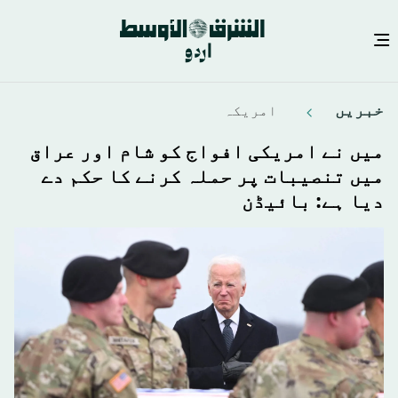
Skip
خبريں
امريكہ
to
main
میں نے امریکی افواج کو شام اور عراق
content
میں تنصیبات پر حملہ کرنے کا حکم دے
دیا ہے: بائیڈن