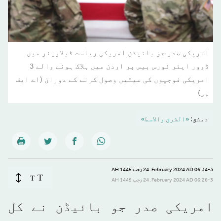
امریکی صدر جو بائیڈن امریکی ریاست ڈیلاویئر میں
ڈوور ایئر فورس بیس پر اردن میں ہلاک ہونے والے 3
امریکی فوجیوں کی میتیں وصول کرنے کے دوران (اے ایف
پی)
دمشق:
«الشرق والاسط»
06:34-3 February 2024 AD ـ 24 رجب 1445 AH
T
T
06:26-3 February 2024 AD ـ 24 رجب 1445 AH
امریکی صدر جو بائیڈن نے کل