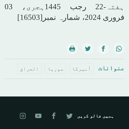
ہفتہ-22 رجب 1445ہجری، 03
فروری 2024، شمارہ نمبر[16503]
عنوانات
أميركا
سوريا
العراق
ہمیں فالو کریں