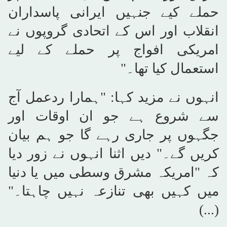
حملے کیے جنہیں ایرانی پاسداران
انقلاب اور اس کے اتحادی گروپوں نے
امریکی افواج پر حملے کے لیے
استعمال کیا تھا۔
"
انہوں نے مزید کہا: "ہمارا ردعمل آج
سے شروع ہے جو ان اوقات اور
جگہوں پر جاری رہے گا جو ہم بیان
کریں گے۔" دیں اثنا انہوں نے زور دیا
کہ "امریکہ مشرق وسطی میں یا دنیا
میں کہیں بھی تنازعہ نہیں چاہتا۔
"
(...)