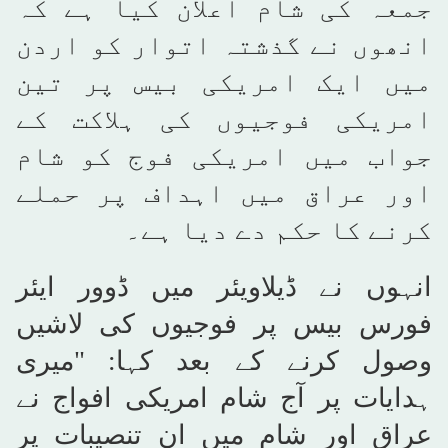
جمعہ کی شام اعلان کیا ہے کہ
انھوں نے گذشتہ اتوار کو اردن
میں ایک امریکی بیس پر تین
امریکی فوجیوں کی ہلاکت کے
جواب میں امریکی فوج کو شام
اور عراق میں اہداف پر حملے
کرنے کا حکم دے دیا ہے۔
انہوں نے ڈیلاویئر میں ڈوور ایئر
فورس بیس پر فوجیوں کی لاشیں
وصول کرنے کے بعد کہا: "میری
ہدایات پر آج شام امریکی افواج نے
عراق اور شام میں ان تنصیبات پر