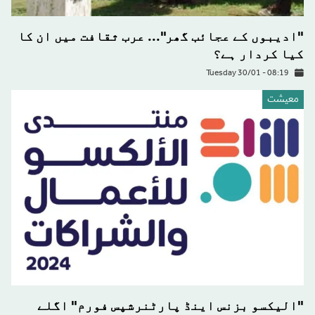
"ادیبوں کے عجائب گھر"... عرب ثقافت میں ان کا
کیا کردار ہے؟
Tuesday 30/01 - 08:19
معيشت
"الیکسو بزنس اینڈ پارٹنرشپس فورم" اگلے